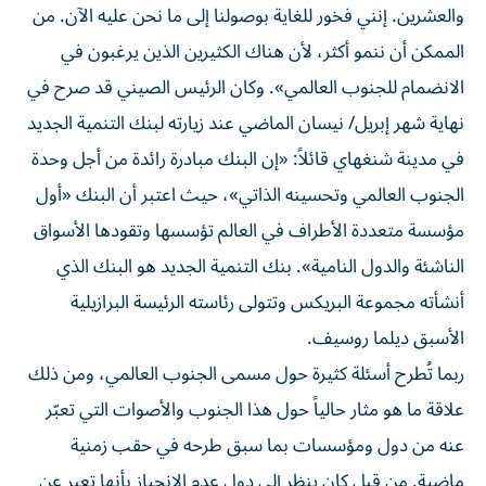
والعشرين. إنني فخور للغاية بوصولنا إلى ما نحن عليه الآن. من
الممكن أن ننمو أكثر، لأن هناك الكثيرين الذين يرغبون في
الانضمام للجنوب العالمي». وكان الرئيس الصيني قد صرح في
نهاية شهر إبريل/ نيسان الماضي عند زيارته لبنك التنمية الجديد
في مدينة شنغهاي قائلاً: «إن البنك مبادرة رائدة من أجل وحدة
الجنوب العالمي وتحسينه الذاتي»، حيث اعتبر أن البنك «أول
مؤسسة متعددة الأطراف في العالم تؤسسها وتقودها الأسواق
الناشئة والدول النامية». بنك التنمية الجديد هو البنك الذي
أنشأته مجموعة البريكس وتتولى رئاسته الرئيسة البرازيلية
الأسبق ديلما روسيف.
ربما تُطرح أسئلة كثيرة حول مسمى الجنوب العالمي، ومن ذلك
علاقة ما هو مثار حالياً حول هذا الجنوب والأصوات التي تعبّر
عنه من دول ومؤسسات بما سبق طرحه في حقب زمنية
ماضية. من قبل كان ينظر إلى دول عدم الانحياز بأنها تعبر عن