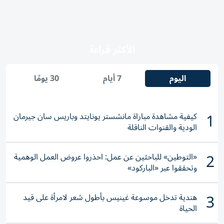
الأكثر قراءة
اليوم
7 أيام
30 يومًا
1
كيفية مشاهدة مباراة مانشستر يونايتد وباريس سان جيرمان
الودية والقنوات الناقلة
2
«التوطين» للباحثين عن عمل: احذروا عروض العمل الوهمية
وتحققوا عبر «الباركود»
3
هندية تدخل موسوعة غينيس بأطول شعر لامرأة على قيد
الحياة