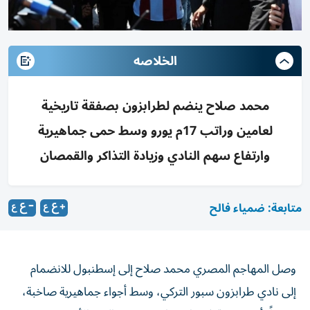
الخلاصه
محمد صلاح ينضم لطرابزون بصفقة تاريخية
لعامين وراتب 17م يورو وسط حمى جماهيرية
وارتفاع سهم النادي وزيادة التذاكر والقمصان
متابعة: ضمياء فالح
وصل المهاجم المصري محمد صلاح إلى إسطنبول للانضمام
إلى نادي طرابزون سبور التركي، وسط أجواء جماهيرية صاخبة،
ترحيباً بأكبر صفقة في تاريخ نادي عروس البحر الأسود.