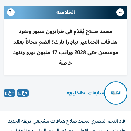
الخلاصه
محمد صلاح يُقدَّم في طرابزون سبور ويقود
هتافات الجماهير ببابارا بارك؛ انضم مجاناً بعقد
موسمين حتى 2028 وراتب 17 مليون يورو وبنود
خاصة
متابعات: «الخليج»
قاد النجم المصري محمد صلاح هتافات مشجعي فريقه الجديد
طرابزون سبور، في لقطات وصفها النادي التركي بـ«اللحظات