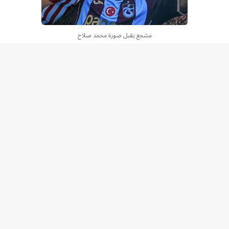
مشجع يقبل صورة محمد صلاح
وعاشت طرابزون فعلياً حمى محمد صلاح، وذكرت تقارير أن
سهم «طرابزون سبور» ارتفع 4% في البورصة بعد إعلان قرب
التعاقد مع النجم المصري.
ومنذ إعلان طرابزون الثلاثاء بدء مفاوضات ضم المصري محمد
صلاح إلى ‌صفوفه، بات كل شيء يتعلق بالنادي تحت الضغط،
الموقع الرسمي، الإيميل، موقع مباريات الدوري التركي، حيث
بدأ مشجعون بحجز بطاقات للمباريات تحسباً للمستقبل.
ونقلت صحف تركية عن مصادر أن طرابزون يخطط لبيع نحو
100 ألف قميص عند تقديم محمد صلاح، المتوقع أن يكون
أسطورياً، وأكبر صفقة في تاريخ النادي الشعبي.