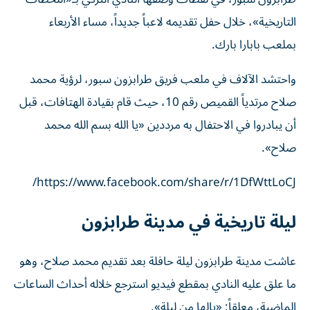
التاريخية»، خلال حفل تقديمه لاعباً جديداً، مساء الأربعاء
بملعب بابارا بارك.
واحتشد الآلاف في ملعب فريق طرابزون سبور، لرؤية محمد
صلاح مرتدياً القميص رقم 10، حيث قام بقيادة الهتافات، قبل
أن يبادروا في الاحتفال به مرددين «يا الله بسم الله محمد
صلاح».
https://www.facebook.com/share/r/1DfWttLoCJ/
ليلة تاريخية في مدينة طرابزون
عاشت مدينة طرابزون ليلة حافلة بعد تقديم محمد صلاح، وهو
ما علق عليه النادي بمقطع فيديو استرجع خلاله أحداث الساعات
الماضية، معلقاً: «يالها من ليلة».