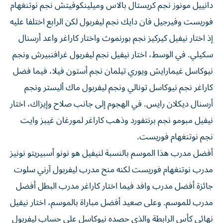
دانييل مونوز نجم كريستال بالاس وميلينكوفيتش نجم نوتنغهام
فوريست وفيرجيل فان دايك نجم ليفربول لكن الرابع اختلفا عليه
إذ اختار نيفيل كيركيز نجم بورنموث واختار كاراغر واعد أرسنال
سكيلي. في الوسط، اختار نيفيل نجم ليفربول غرافنبيرش ونجم
نيوكاسل غيمارايش ويوري تيلمان نجم أستون فيلا، فيما فضل
كاراغر نجم نيوكاسل تونالي ونجم ليفربول ماك أليستر ونجم
أرسنال ديكلان رايس. في الهجوم إلى جانب صلاح وإيزاك، اختار
نيفيل مبومو نجم برنتفورد وذهب كاراغر لمورغان غيبز وايت
نجم نوتنغهام فوريست.
أفضل مدرب هذا الموسم بالنسبة لنيفيل هو نونو أسبيريتو نونيز
مدرب نوتنغهام فوريست لكنه منح مدرب ليفربول آرني سلوت
جائزة أفضل مدرب وافد فيما اختار كاراغر مدرب البطل أفضل
مدرب للموسم. وعلى صعيد أفضل مباراة بالموسم، اختار نيفيل
نهائي كأس الرابطة والذي حصده نيوكاسل على حساب ليفربول