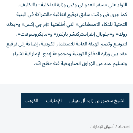
اللواء علي مسفر العدواني وكيل وزارة الداخلية - بالتكليف.
كما جرى في وقت سابق توقيع اتفاقية «الشراكة في البنية
التحتية للذكاء الاصطناعي» التي أطلقتها «إم جي إكس» و«بلاك
روك» و«جلوبال إنفراستركتشر بارتنرز» و«مايكروسوفت»،
لتتوسع وتضم الهيئة العامة للاستثمار الكويتية، إضافة إلى توقيع
عقد بين وزارة الدفاع الكويتية ومجموعة إيدج الإماراتية لشراء
وتسليم عدد من الزوارق الصاروخية فئة «فلج 3».
الشيخ منصور بن زايد آل نهيان
الإمارات
الكويت
اقتصاد
/
أسواق الإمارات