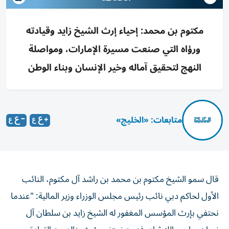
مكتوم بن محمد: إحياء إرث الشيخ زايد وقيادته
ورؤاه التي صنعت مسيرة الإمارات، ومواصلة
النهج لتحقيق آماله وخير الإنسان وبناء الوطن
متابعات: «الخليج»
قال سمو الشيخ مكتوم بن محمد بن راشد آل مكتوم، النائب
الأول لحاكم دبي نائب رئيس مجلس الوزراء وزير المالية: "عندما
نحتفي بإرث المؤسس المغفور له الشيخ زايد بن سلطان آل
نهيان، طيب الله ثراه، فنحن نحتفي بإرثٍ خالدٍ من القيادة