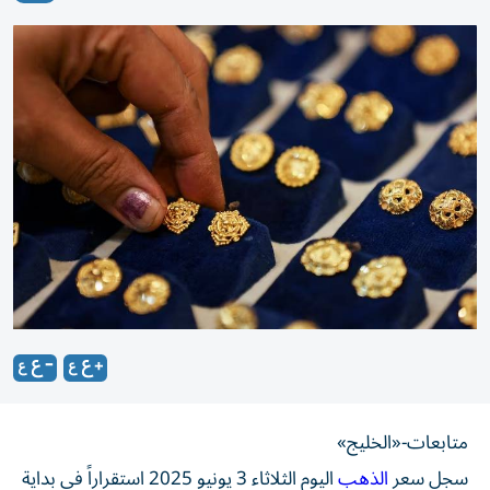
متابعات-«الخليج»
سجل سعر
الذهب
اليوم الثلاثاء 3 يونيو 2025 استقراراً في بداية