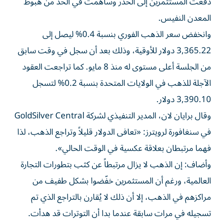
دفعت المستثمرين إلى الحذر وساهمت في الحد من هبوط
المعدن النفيس.
وانخفض سعر الذهب الفوري بنسبة 0.4% ليصل إلى
3,365.22 دولار للأوقية، وذلك بعد أن سجل في وقت سابق
من الجلسة أعلى مستوى له منذ 8 مايو. كما تراجعت العقود
الآجلة للذهب في الولايات المتحدة بنسبة 0.2% لتسجل
3,390.10 دولار.
وقال برايان لان، المدير التنفيذي لشركة GoldSilver Central
في سنغافورة لرويترز: «تعافى الدولار قليلاً وتراجع الذهب، لذا
فهما مرتبطان بعلاقة عكسية في الوقت الحالي».
وأضاف: إن الذهب لا يزال مرتبطاً عن كثب بتطورات التجارة
العالمية، ورغم أن المستثمرين خفّضوا بشكل طفيف من
مراكزهم في الذهب، إلا أن ذلك لا يُقارن بالتراجع الذي تم
تسجيله في مرات سابقة عندما بدا أن التوترات قد هدأت.