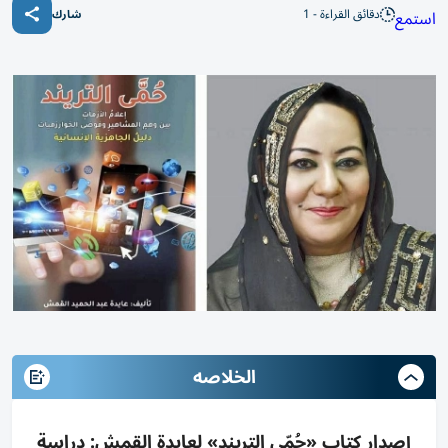
دقائق القراءة - 1
استمع
شارك
الخلاصه
إصدار كتاب «حُمّى التريند» لعايدة القمش: دراسة