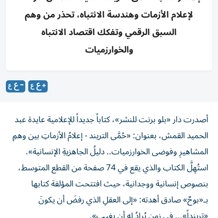
لإعلام الأزمات وهندسة الانتباه، تحذر من وهم
السبق الرقمي وتفكك اقتصاد الانتباه
والخوارزميات
أصدرت دار «بلو برنت للنشر»، كتاباً جديداً للإعلامية عايدة عبد
الحميد القمش، بعنوان: «حُمَّى التريند - إعلامُ الأزماتِ بين وهمِ
المشاهيرِ وفوضى الخوارزميات.. دليلُ الجاهزيةِ الإنسانية».
استُهِلَّ الكتاب والذي يقع في 74 صفحة من القطع المتوسط،
بنصوص إنسانية ووجدانية، حيث افتتحت المؤلفة كتابها
بـ«بوحٌ» صادق أهدته: «إلى العقلِ الذي رفضَ أن يكونَ
«ترينداً»... في زمنٍ يُرادُ له أن يغيب».