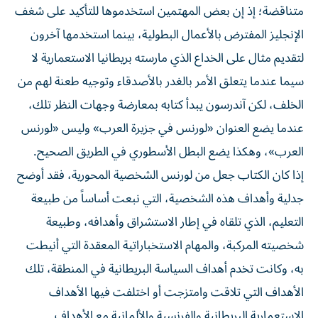
متناقضة؛ إذ إن بعض المهتمين استخدموها للتأكيد على شغف
الإنجليز المفترض بالأعمال البطولية، بينما استخدمها آخرون
لتقديم مثال على الخداع الذي مارسته بريطانيا الاستعمارية لا
سيما عندما يتعلق الأمر بالغدر بالأصدقاء وتوجيه طعنة لهم من
الخلف، لكن آندرسون يبدأ كتابه بمعارضة وجهات النظر تلك،
عندما يضع العنوان «لورنس في جزيرة العرب» وليس «لورنس
العرب»، وهكذا يضع البطل الأسطوري في الطريق الصحيح.
إذا كان الكتاب جعل من لورنس الشخصية المحورية، فقد أوضح
جدلية وأهداف هذه الشخصية، التي نبعت أساساً من طبيعة
التعليم، الذي تلقاه في إطار الاستشراق وأهدافه، وطبيعة
شخصيته المركبة، والمهام الاستخباراتية المعقدة التي أنيطت
به، وكانت تخدم أهداف السياسة البريطانية في المنطقة، تلك
الأهداف التي تلاقت وامتزجت أو اختلفت فيها الأهداف
الاستعمارية البريطانية والفرنسية والألمانية مع الأهداف