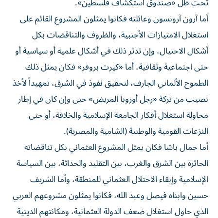
تحت ظل «صندوق استكشاف فلسطين».
أما آرون آرونسون وعائلته فكانوا يمثلون المشروع القائم على
استغلال الامتيازات الأجنبية، والظروف والتناقضات بكل
أشكال الاحتيال، وإن تدثر ذلك في أشكال علمية أو سياسية أو
حتى اجتماعية وثقافية، أما «كيرت بروفر» فكان يمثل ذلك
الطموح الألماني الجارف، لتحقيق نفوذ في الشرق، تمهيداً لأخذ
نصيب من تركة «رجل أوروبا المريض» حتى وإن كان في إطار
محاولة استغلال أفكار الجامعة الإسلامية والخلافة، أو حتى
النزعات القومية والوطنية (الشامية والمصرية).
أما جمال باشا فكان يمثل المشروع العثماني بكل تناقضاته
الحائرة بين الشرق والغرب، بين التقليد والحداثة، بين السياسة
الإسلامية وإبقاء الاحتلال العثماني للمنطقة، وأما الشريف
حسين وابناه فيصل وعبد الله، فكانوا يمثلون مشروعهم العربي
الذي حاول استغلال ضعف الدولة العثمانية، ومكانتهم الدينية