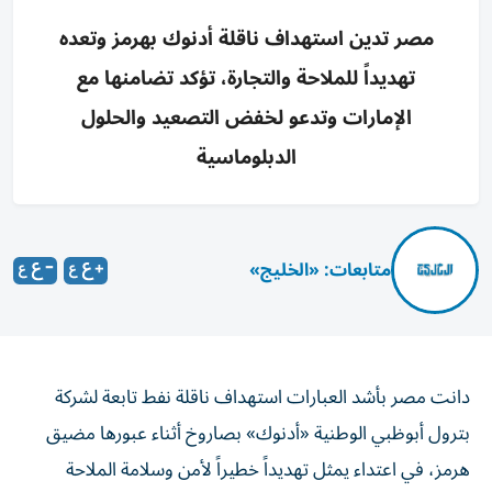
مصر تدين استهداف ناقلة أدنوك بهرمز وتعده
تهديداً للملاحة والتجارة، تؤكد تضامنها مع
الإمارات وتدعو لخفض التصعيد والحلول
الدبلوماسية
متابعات: «الخليج»
دانت مصر بأشد العبارات استهداف ناقلة نفط تابعة لشركة
بترول أبوظبي الوطنية «أدنوك» بصاروخ أثناء عبورها مضيق
هرمز، في اعتداء يمثل تهديداً خطيراً لأمن وسلامة الملاحة
البحرية وحرية حركة التجارة في أحد أهم الممرات المائية الدولية.