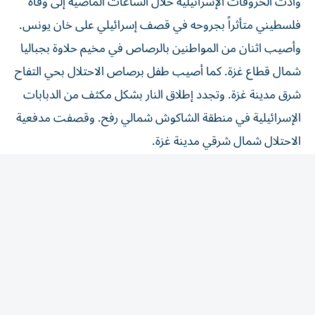
فلسطيني متأثراً بجروحه في قصف إسرائيلي على خان يونس.
وأصيب اثنان من المواطنين بالرصاص في مخيم حلاوة بجباليا
شمال قطاع غزة. كما أصيب طفل برصاص الاحتلال بحي التفاح
شرق مدينة غزة. وتجدد إطلاق النار بشكل مكثف من الدبابات
الإسرائيلية في منطقة الشاكوش شمالي رفح. وقصفت مدفعية
الاحتلال شمال شرقي مدينة غزة.
من جهة أخرى، دعا وزراء إسرائيليون إلى استئناف الإبادة
الجماعية بحق الفلسطينيين في قطاع غزة، وإلى رفض «خريطة
الطريق» لتنفيذ المرحلة الثانية من خطة ترامب لوقف إطلاق
النار. وعقد «الكابينت» مساء الخميس جلسة لبحث خريطة
الطريق، وإنها شهدت دعوات من الوزراء زئيف إلكين وبتسلئيل
سموتريتش وأوريت ستروك وآفي ديختر إلى استئناف
العمليات العسكرية ضد غزة. ونقلت عن إلكين قوله إن عدم شن