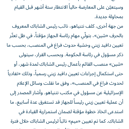
وسيتعيّن على المعارضة حالياً الانتظار ستة أشهر قبل القيام
بمحاولة جديدة.
من جهة أخرى، كلف نتنياهو، نائب رئيس الشاباك المعروف
بالحرف «شين»، بتولّي مهام رئاسة الجهاز مؤقتاً، في ظل تعثّر
تعيين دافيد زيني وخشية حدوث فراغ في المنصب، بحسب ما
ذكر مسؤول في رئاسة الحكومة. وبحسب القرار، سيتولى
«شين» منصب القائم بأعمال رئيس الشاباك لمدة شهر، أو
حتى استكمال إجراءات تعيين دافيد زيني رسمياً، وذلك «تفادياً
لحدوث فراغ في المنصب»، وفق ما نقلت وسائل الإعلام
الإسرائيلية عن مسؤول في مكتب نتنياهو. وأشار المصدر إلى
أن عملية تعيين زيني رئيساً للجهاز قد تستغرق عدة أسابيع، ما
استدعى اتخاذ خطوة مؤقتة لضمان استمرارية القيادة في
الشاباك. كما تم تعيين «ميم» نائباً لرئيس الشاباك خلال فترة