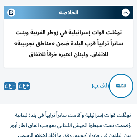
الخلاصه
توغلت قوات إسرائيلية في زوطر الغربية وبنت
ساتراً ترابياً قرب البلدة ضمن «مناطق تجريبية»
للاتفاق، ولبنان اعتبره خرقاً للاتفاق
(أ.ف.ب)
توغّلت قوات إسرائيلية وأقامت ساتراً ترابياً في بلدة لبنانية
وُضعت تحت سيطرة الجيش اللبناني بموجب اتفاق اطار أبرم
بين البلدين في حزيران/يونيو، وفق ما أفاد الإعلام الرسمي