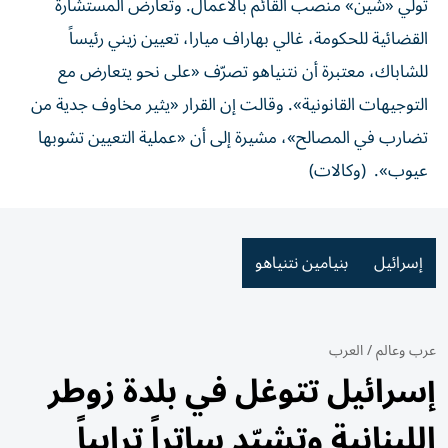
تولي «شين» منصب القائم بالأعمال. وتعارض المستشارة
القضائية للحكومة، غالي بهاراف ميارا، تعيين زيني رئيساً
للشاباك، معتبرة أن نتنياهو تصرّف «على نحو يتعارض مع
التوجيهات القانونية». وقالت إن القرار «يثير مخاوف جدية من
تضارب في المصالح»، مشيرة إلى أن «عملية التعيين تشوبها
عيوب». (وكالات)
إسرائيل
بنيامين نتنياهو
عرب وعالم
/
العرب
إسرائيل تتوغل في بلدة زوطر
اللبنانية وتشيّد ساتراً ترابياً