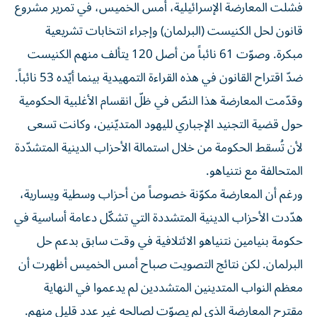
فشلت المعارضة الإسرائيلية، أمس الخميس، في تمرير مشروع
قانون لحل الكنيست (البرلمان) وإجراء انتخابات تشريعية
مبكرة. وصوّت 61 نائباً من أصل 120 يتألف منهم الكنيست
ضدّ اقتراح القانون في هذه القراءة التمهيدية بينما أيّده 53 نائباً.
وقدّمت المعارضة هذا النصّ في ظلّ انقسام الأغلبية الحكومية
حول قضية التجنيد الإجباري لليهود المتديّنين، وكانت تسعى
لأن تُسقط الحكومة من خلال استمالة الأحزاب الدينية المتشدّدة
المتحالفة مع نتنياهو.
ورغم أن المعارضة مكوّنة خصوصاً من أحزاب وسطية ويسارية،
هدّدت الأحزاب الدينية المتشددة التي تشكّل دعامة أساسية في
حكومة بنيامين نتنياهو الائتلافية في وقت سابق بدعم حل
البرلمان. لكن نتائج التصويت صباح أمس الخميس أظهرت أن
معظم النواب المتدينين المتشددين لم يدعموا في النهاية
مقترح المعارضة الذي لم يصوّت لصالحه غير عدد قليل منهم.