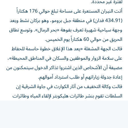
أتت النيران المستعرة على مساحة تبلغ حوالي 176 هكتاراً
(434.91 فدان) في منطقة جبل برومو، وهو بركان نشط ويعد
وجهة ​سياحية شهيرة تعرف بفوهة «بحر الرمال». وتوسع نطاق
‌الحريق من حوالي 60 هكتاراً يوم الخميس.
قالت الجهة المشغلة «يعد هذا الإغلاق خطوة حاسمة للحفاظ
⁠على سلامة الزوار والموظفين والسكان في المناطق المحيطة»،
مضيفة أن الأشخاص الذين اشتروا تذاكر الدخول سيتمكنون ​من
‌إعادة جدولة زياراتهم أو طلب استرداد أموالهم.
‌قالت وكالة التخفيف من آثار الكوارث في جاوة الشرقية إن
السلطات تقوم بنشر طائرات هليكوبتر لإلقاء ‌المياه وطائرات
‌مسيرة لرش المياه لتعزيز ⁠جهود إخماد الحريق.
أظهرت لقطات ‌نشرتها الشركة المشغلة للمتنزه على وسائل
التواصل الاجتماعي انتشار الحريق عبر منحدرات الجبل ⁠خلال