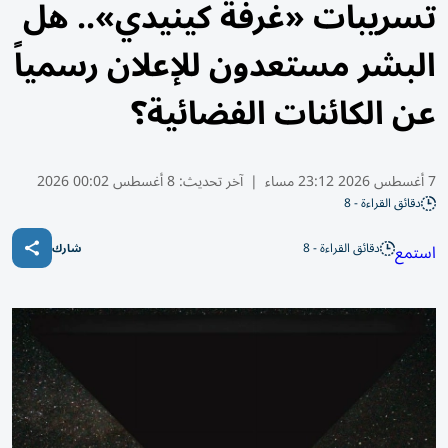
تسريبات «غرفة كينيدي».. هل
البشر مستعدون للإعلان رسمياً
عن الكائنات الفضائية؟
7 أغسطس 2026 23:12 مساء
|
آخر تحديث:
8 أغسطس 00:02 2026
دقائق القراءة - 8
دقائق القراءة - 8
استمع
شارك