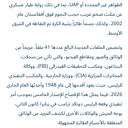
الظواهر غير المحددة أو UAP، بما في ذلك رواية طيار عسكري
عن مثلث ضخم غريب حجب النجوم فوق أفغانستان عام
2002، وكذلك جسماً طائراً يشبه الكرة تم التقاطه في الشرق
الأوسط.
وتتضمن الملفات الجديدة البالغ عددها 41 ملفاً، مزيجاً من
الوثائق والصور ومقاطع الفيديو، والتي تأتي من سجلات
البنتاغون، ومكتب التحقيقات الفيدرالي (FBI)، ووكالة
المخابرات المركزية (CIA)، ووزارة الخارجية، والمكتب التنفيذي
للرئيس، حيث يعود أقدمها إلى عام 1948 وأحدثها العام الجاري
2026، فيما يمثل هذا الإفصاح الإصدار الخامس بموجب أمر
تنفيذي وقعه الرئيس دونالد ترامب في يناير/ كانون الثاني،
يوجه الجيش والوكالات الأخرى لكشف المزيد من الوثائق
المتعلقة بالأجسام الطائرة المجهولة.