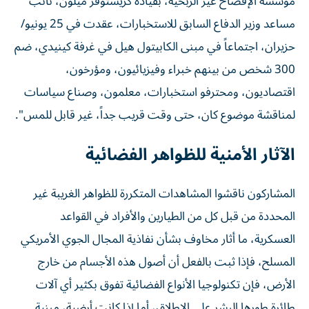
مؤسسة الإفصاح غير الربحية، بقيادة كريستوفر ميلون، نائب
مساعد وزير الدفاع السابق للاستخبارات، عقدت في 25 يونيو/
حزيران، اجتماعاً في مبنى الكابيتول هيل في غرفة كينيدي، ضم
300 شخص من بينهم خبراء وفيزيائيون، ومؤرخون،
اقتصاديون، ومحترفو استخبارات، معلمون، وصناع سياسات
لمناقشة موضوع كان، حتى وقت قريب جداً، غير قابل للمس".
الآثار الأمنية للظواهر الفضائية
المشاركون ناقشوا المشاهدات المتكررة للظواهر الغريبة غير
المحددة من قبل كل من الطيارين والأفراد في القواعد
العسكرية، ما أثار مخاوف بشأن نفاذية المجال الجوي الأمريكي
المسلح، فإذا ثبت بالفعل أن أصول هذه الأجسام من خارج
الأرض، فإن تكنولوجيا الأنواع الفضائية تفوق بكثير أي آلات
طائرة طورها البشر على الإطلاق، أما إذا كانت أرضية، مبنية