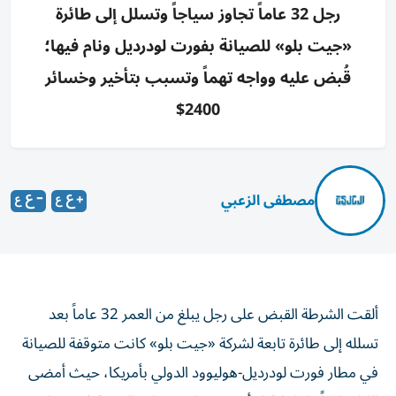
رجل 32 عاماً تجاوز سياجاً وتسلل إلى طائرة
«جيت بلو» للصيانة بفورت لودرديل ونام فيها؛
قُبض عليه وواجه تهماً وتسبب بتأخير وخسائر
2400$
مصطفى الزعبي
ألقت الشرطة القبض على رجل يبلغ من العمر 32 عاماً بعد
تسلله إلى طائرة تابعة لشركة «جيت بلو» كانت متوقفة للصيانة
في مطار فورت لودرديل-هوليوود الدولي بأمريكا، حيث أمضى