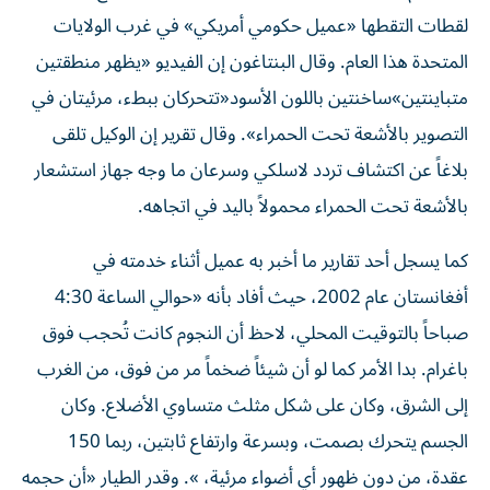
لقطات التقطها «عميل حكومي أمريكي» في غرب الولايات
المتحدة هذا العام. وقال البنتاغون إن الفيديو «يظهر منطقتين
متباينتين»ساخنتين باللون الأسود«تتحركان ببطء، مرئيتان في
التصوير بالأشعة تحت الحمراء». وقال تقرير إن الوكيل تلقى
بلاغاً عن اكتشاف تردد لاسلكي وسرعان ما وجه جهاز استشعار
بالأشعة تحت الحمراء محمولاً باليد في اتجاهه.
كما يسجل أحد تقارير ما أخبر به عميل أثناء خدمته في
أفغانستان عام 2002، حيث أفاد بأنه «حوالي الساعة 4:30
صباحاً بالتوقيت المحلي، لاحظ أن النجوم كانت تُحجب فوق
باغرام. بدا الأمر كما لو أن شيئاً ضخماً مر من فوق، من الغرب
إلى الشرق، وكان على شكل مثلث متساوي الأضلاع. وكان
الجسم يتحرك بصمت، وبسرعة وارتفاع ثابتين، ربما 150
عقدة، من دون ظهور أي أضواء مرئية، ». وقدر الطيار «أن حجمه