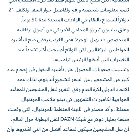
البرتغالية، لكن سمح لاثنين منهم فقط بعد ملء الاستمارة التي
تضم معلومات شخصية ورقم وتفاصيل جواز السفر وتكلف 21
دولاراً للسماح بالبقاء في الولايات المتحدة مدة 90 يوماً.
وعلق نيلسون تيريزو المحامي الأمريكي من أصول برتغالية
المتخصص بتسهيل الهجرة: «من الغريب رفض منح التأشيرة
للمواطنين البرتغاليين لكن اللوائح أصبحت أكثر تشدداً منذ
التغييرات التي أدخلها الرئيس ترامب».
وتسببت صعوبات الحصول على تأشيرة الدخول في إحجام عدد
كبير من المشجعين عن السفر لتشجيع أنديتهم، لذلك عمد
الاتحاد الدولي لكرة القدم وفق التقرير لنقل المشجعين للمقاعد
المواجهة لكاميرات التلفزيون كي تبدو ملاعب المونديال
ممتلئة. وأكد مصدر في اللجنة المنظمة للمونديال، التي وقعت
صفقة بمليار دولار مع شبكة DAZN لنقل البطولة حول العالم،
أن نقل المشجعين سيكون لمقاعد أفضل من التي اشتروها وأن