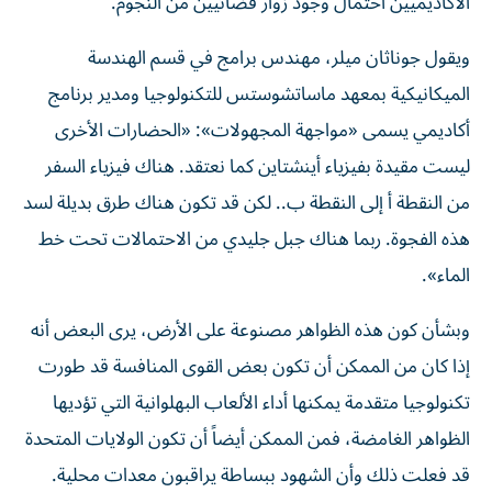
الأكاديميين احتمال وجود زوار فضائيين من النجوم.
ويقول جوناثان ميلر، مهندس برامج في قسم الهندسة
الميكانيكية بمعهد ماساتشوستس للتكنولوجيا ومدير برنامج
أكاديمي يسمى «مواجهة المجهولات»: «الحضارات الأخرى
ليست مقيدة بفيزياء أينشتاين كما نعتقد. هناك فيزياء السفر
من النقطة أ إلى النقطة ب.. لكن قد تكون هناك طرق بديلة لسد
هذه الفجوة. ربما هناك جبل جليدي من الاحتمالات تحت خط
الماء».
وبشأن كون هذه الظواهر مصنوعة على الأرض، يرى البعض أنه
إذا كان من الممكن أن تكون بعض القوى المنافسة قد طورت
تكنولوجيا متقدمة يمكنها أداء الألعاب البهلوانية التي تؤديها
الظواهر الغامضة، فمن الممكن أيضاً أن تكون الولايات المتحدة
قد فعلت ذلك وأن الشهود ببساطة يراقبون معدات محلية.