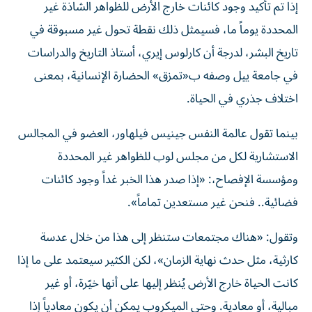
إذا تم تأكيد وجود كائنات خارج الأرض للظواهر الشاذة غير
المحددة يوماً ما، فسيمثل ذلك نقطة تحول غير مسبوقة في
تاريخ البشر، لدرجة أن كارلوس إيري، أستاذ التاريخ والدراسات
في جامعة ييل وصفه ب«تمزق» الحضارة الإنسانية، بمعنى
اختلاف جذري في الحياة.
بينما تقول عالمة النفس جينيس فيلهاور، العضو في المجالس
الاستشارية لكل من مجلس لوب للظواهر غير المحددة
ومؤسسة الإفصاح،: «إذا صدر هذا الخبر غداً وجود كائنات
فضائية.. فنحن غير مستعدين تماماً».
وتقول: «هناك مجتمعات ستنظر إلى هذا من خلال عدسة
كارثية، مثل حدث نهاية الزمان»، لكن الكثير سيعتمد على ما إذا
كانت الحياة خارج الأرض يُنظر إليها على أنها خيّرة، أو غير
مبالية، أو معادية. وحتى الميكروب يمكن أن يكون معادياً إذا