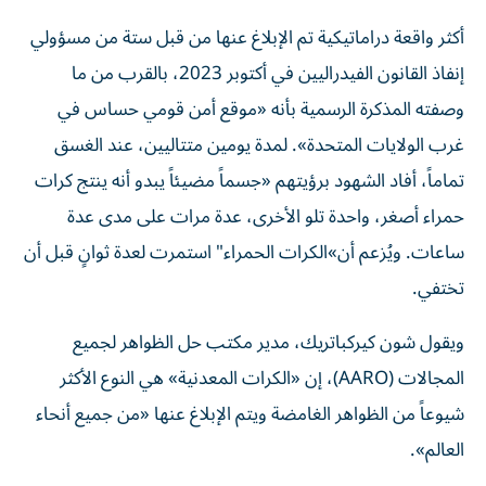
أكثر واقعة دراماتيكية تم الإبلاغ عنها من قبل ستة من مسؤولي
إنفاذ القانون الفيدراليين في أكتوبر 2023، بالقرب من ما
وصفته المذكرة الرسمية بأنه «موقع أمن قومي حساس في
غرب الولايات المتحدة». لمدة يومين متتاليين، عند الغسق
تماماً، أفاد الشهود برؤيتهم «جسماً مضيئاً يبدو أنه ينتج كرات
حمراء أصغر، واحدة تلو الأخرى، عدة مرات على مدى عدة
ساعات. ويُزعم أن»الكرات الحمراء" استمرت لعدة ثوانٍ قبل أن
تختفي.
ويقول شون كيركباتريك، مدير مكتب حل الظواهر لجميع
المجالات (AARO)، إن «الكرات المعدنية» هي النوع الأكثر
شيوعاً من الظواهر الغامضة ويتم الإبلاغ عنها «من جميع أنحاء
العالم».