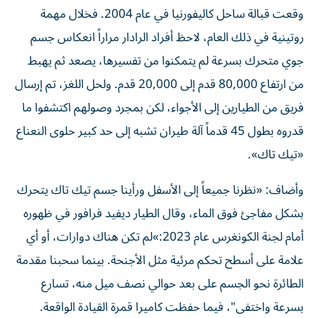
وقعت قبالة ساحل كاليفورنيا في عام 2004. فخلال مهمة
روتينية في ذلك العام، لاحظ أفراد الرادار مراراً انعكاس جسم
جوي متحرك بسرعة لم يتمكنوا من تفسيرها، يصعد ثم يهبط
من ارتفاع 80,000 قدم إلى 20,000 قدم. ولحل اللغز، تم إرسال
فريق من الطيارين إلى الأجواء، لكن بمجرد وصولهم اكتشفوا ما
قدروه بطول 45 قدماً آلة طيران تشبه إلى حد كبير حلوى النعناع
«تيك تاك».
وأضاف: «نظرنا جميعاً إلى الأسفل ورأينا جسم تيك تاك يتحرك
بشكل مفاجئ فوق الماء، وقال الطيار ديفيد فرافور في ظهوره
أمام لجنة الكونغرس عام 2023:»لم تكن هناك دوارات، أو أي
علامة على أسطح تحكم مرئية مثل الأجنحة. بينما سحبنا مقدمة
الطائرة نحو الجسم على بعد حوالي نصف ميل منه، تسارع
بسرعة واختفى"، فيما حفظت كاميرا قمرة القيادة الواقعة.