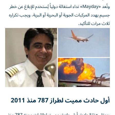
وتُعد «Mayday» نداء استغاثة دولياً يُستخدم للإبلاغ عن خطر
جسيم يهدد المركبات الجوية أو البحرية أو البرية، ويجب تكراره
ثلاث مرات للتأكيد.
أول حادث مميت لطراز 787 منذ 2011
ويمثل هذا الحادث أول حادث مميت لطائرات بوينغ 787 منذ