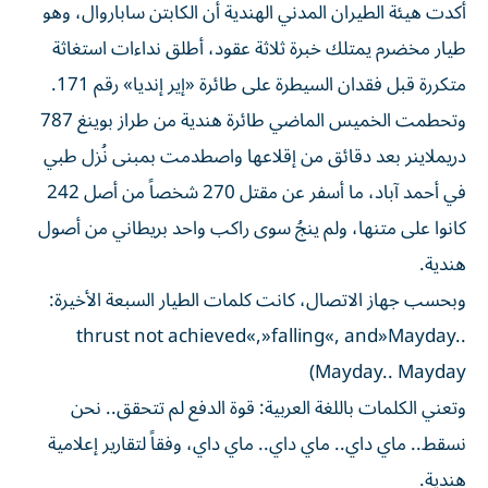
أكدت هيئة الطيران المدني الهندية أن الكابتن ساباروال، وهو
طيار مخضرم يمتلك خبرة ثلاثة عقود، أطلق نداءات استغاثة
متكررة قبل فقدان السيطرة على طائرة «إير إنديا» رقم 171.
وتحطمت الخميس الماضي طائرة هندية من طراز بوينغ 787
دريملاينر بعد دقائق من إقلاعها واصطدمت بمبنى نُزل طبي
في أحمد آباد، ما أسفر عن مقتل 270 شخصاً من أصل 242
كانوا على متنها، ولم ينجُ سوى راكب واحد بريطاني من أصول
هندية.
وبحسب جهاز الاتصال، كانت كلمات الطيار السبعة الأخيرة:
thrust not achieved«,»falling«, and»Mayday..
Mayday.. Mayday)
وتعني الكلمات باللغة العربية: قوة الدفع لم تتحقق.. نحن
نسقط.. ماي داي.. ماي داي.. ماي داي، وفقاً لتقارير إعلامية
هندية.