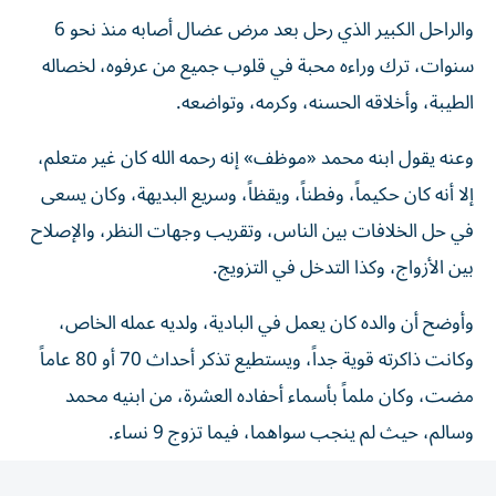
والراحل الكبير الذي رحل بعد مرض عضال أصابه منذ نحو 6
سنوات، ترك وراءه محبة في قلوب جميع من عرفوه، لخصاله
الطيبة، وأخلاقه الحسنه، وكرمه، وتواضعه.
وعنه يقول ابنه محمد «موظف» إنه رحمه الله كان غير متعلم،
إلا أنه كان حكيماً، وفطناً، ويقظاً، وسريع البديهة، وكان يسعى
في حل الخلافات بين الناس، وتقريب وجهات النظر، والإصلاح
بين الأزواج، وكذا التدخل في التزويج.
وأوضح أن والده كان يعمل في البادية، ولديه عمله الخاص،
وكانت ذاكرته قوية جداً، ويستطيع تذكر أحداث 70 أو 80 عاماً
مضت، وكان ملماً بأسماء أحفاده العشرة، من ابنيه محمد
وسالم، حيث لم ينجب سواهما، فيما تزوج 9 نساء.
وذكر ابنه محمد الكعبي أن صحته كانت جيدة إلى أن أصيب