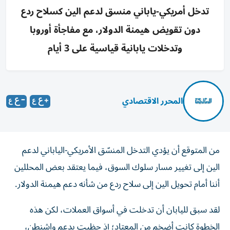
تدخل أمريكي-ياباني منسق لدعم الين كسلاح ردع
دون تقويض هيمنة الدولار، مع مفاجأة أوروبا
وتدخلات يابانية قياسية على 3 أيام
المحرر الاقتصادي
من المتوقع أن يؤدي التدخل المنسّق الأمريكي-الياباني لدعم
الين إلى تغيير مسار سلوك السوق، فيما يعتقد بعض المحللين
أننا أمام تحويل الين إلى سلاح ردع من شأنه دعم هيمنة الدولار.
لقد سبق لليابان أن تدخلت في أسواق العملات، لكن هذه
الخطوة كانت أضخم من المعتاد؛ إذ حظيت بدعم واشنطن،