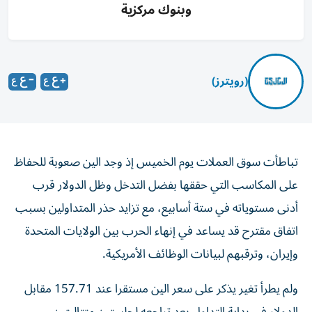
وبنوك مركزية
(رويترز)
تباطأت سوق العملات يوم الخميس إذ وجد الين صعوبة للحفاظ
على المكاسب التي حققها بفضل التدخل وظل الدولار قرب
أدنى مستوياته في ستة أسابيع، مع تزايد حذر المتداولين بسبب
اتفاق مقترح قد يساعد في ‌إنهاء الحرب بين الولايات المتحدة
وإيران، وترقبهم لبيانات الوظائف الأمريكية.
ولم يطرأ تغير يذكر على سعر الين ​مستقرا عند 157.71 ⁠مقابل
الدولار في بداية التداول بعد تراجعه لجلستين متتاليتين.