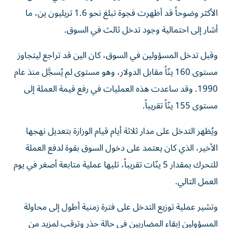
الأكثر وضوحاً قد أظهرت فجوة تبلغ نحو 1.6 تريليون ين، ما
أشار إلى احتمالية وجود تدخل ثالث في السوق.
وقبل تدخل المسؤولين في السوق، كان الين قد تراجع ليتجاوز
مستوى 160 ينّاً مقابل الدولار، وهو مستوى لم يُسجَّل منذ عام
1990. وقد ساعدت هذه العمليات في رفع قيمة العملة إلى
مستوى 155 ينّاً تقريباً.
ويُظهر التدخل على مدار ثلاثة أيام قيام الوزارة بتعديل نهجها
الأخير، الذي كان يعتمد على دخول السوق بقوة لدفع العملة
للتحرك بمقدار 5 ينّات تقريباً، تليها عملية متابعة أصغر في يوم
العمل التالي.
وتشير عملية توزيع التدخل على فترة زمنية أطول إلى محاولة
المسؤولين إبقاء المضاربين في حالة حذر وترقب لمزيد من