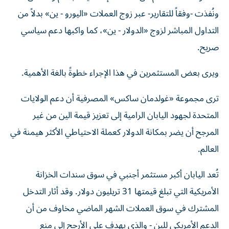
ونُفذت -وفقاً للتقارير- عبر زوج العملات «اليورو - ين» بدلاً من
التداول المباشر لزوج «الدولار - ين»، كما واكبها دعم سياسي
صريح.
ويرى بعض المستثمرين في هذا الإجراء خطوةً بالغة الأهمية.
ترى مجموعة «غولدمان ساكس» المصرفية أن دعم الولايات
المتحدة لجهود اليابان الرامية إلى تعزيز قيمة الين من غير
المرجح أن يضر بمكانة الدولار كعملة الاحتياطي الأكثر هيمنة في
العالم.
تُعد اليابان أكبر مستثمر أجنبي في سوق سندات الخزانة
الأمريكية التي تبلغ قيمتها 31 تريليون دولار. وقد أثار التدخل
المشترك في سوق العملات الشهر الماضي مخاوف من أن
الدعم الأمريكي للين - والذي يهدف على الأرجح إلى منع