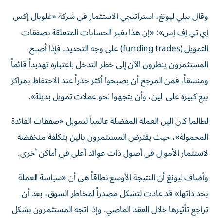
وقال بيلي ليونغ، استراتيجي الاستثمار في شركة «غلوبال إكس
إي تي إف إس»: «إن هذا يغير الحسابات المتعلقة بصفقات
التمويل (funding trades) على وجه التحديد. فإذا أصبح
المستثمرون ينظرون الآن إلى خطر التدخل باعتباره تهديداً قائماً
ومنسقاً، فمن المرجح أن يصبحوا أكثر حذراً عند الاحتفاظ بمراكز
بيع كبيرة على الين، وأن يتجهوا نحو عملات تمويل بديلة».
لطالما كان الين العملة المفضلة عالمياً لتمويل «صفقات الفائدة
المحمولة»، حيث يقترض المستثمرون بالين بتكلفة منخفضة
لاستثمار الأموال في أصول ذات عوائد أعلى في أماكن أخرى.
وأضاف ليونغ أن النتيجة الأوسع نطاقاً هي أن «سياسة العملة
بحد ذاتها» قد عادت لتشكل مصدراً لمخاطر السوق، بعد أن
تراجع تأثيرها خلال العقد الماضي. وإذا اتجه المستثمرون بشكل