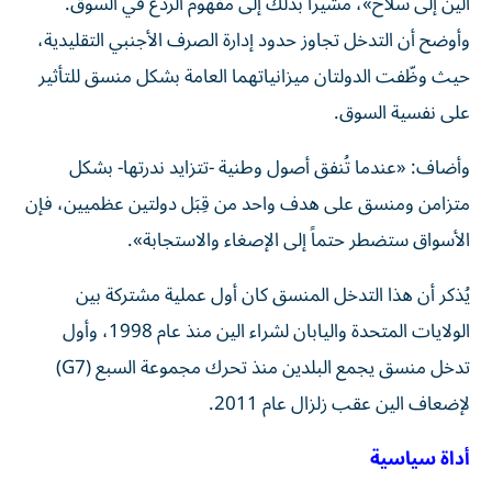
الين إلى سلاح»، مشيراً بذلك إلى مفهوم الردع في السوق.
وأوضح أن التدخل تجاوز حدود إدارة الصرف الأجنبي التقليدية،
حيث وظّفت الدولتان ميزانياتهما العامة بشكل منسق للتأثير
على نفسية السوق.
وأضاف: «عندما تُنفق أصول وطنية -تتزايد ندرتها- بشكل
متزامن ومنسق على هدف واحد من قِبَل دولتين عظميين، فإن
الأسواق ستضطر حتماً إلى الإصغاء والاستجابة».
يُذكر أن هذا التدخل المنسق كان أول عملية مشتركة بين
الولايات المتحدة واليابان لشراء الين منذ عام 1998، وأول
تدخل منسق يجمع البلدين منذ تحرك مجموعة السبع (G7)
لإضعاف الين عقب زلزال عام 2011.
أداة سياسية