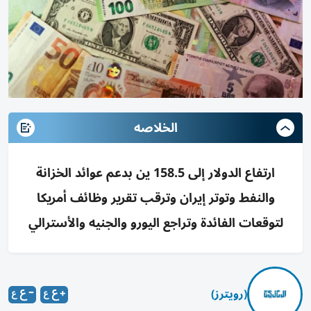
الخلاصه
ارتفاع الدولار إلى 158.5 ين بدعم عوائد الخزانة
والنفط وتوتر إيران وترقب تقرير وظائف أمريكا
لتوقعات الفائدة وتراجع اليورو والجنيه والأسترالي
(رويترز)