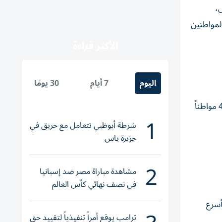
ل،
المواطنين
الأكثر قراءة
اليوم
7 أيام
30 يومًا
وأعلنت وزارة الخارجية في براتيسلافا، مساء أمس، أن أول رحلة إلى العاصمة السلوفاكية نقلت 73 شخصاً، بينهم 30 سلوفاكياً و43 مواطناً
1
شرطة أبوظبي تتعامل مع حريق في
جزيرة ياس
2
مشاهدة مباراة مصر ضد إسبانيا
في نصف نهائي كأس العالم
لناشئات اليد 2026
أسرع
ترامب يوقع أمراً تنفيذياً لتقييد حق