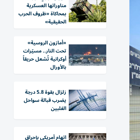
مناوراتها العسكرية
بمحاكاة «ظروف الحرب
الحقيقية»
«أمازون الروسية»
تحت النار.. مسيّرات
أوكرانية تُشعل حريقاً
بالأورال
زلزال بقوة 5.8 درجة
يضرب قبالة سواحل
الفلبين
اتهام أمريكي بإحراق