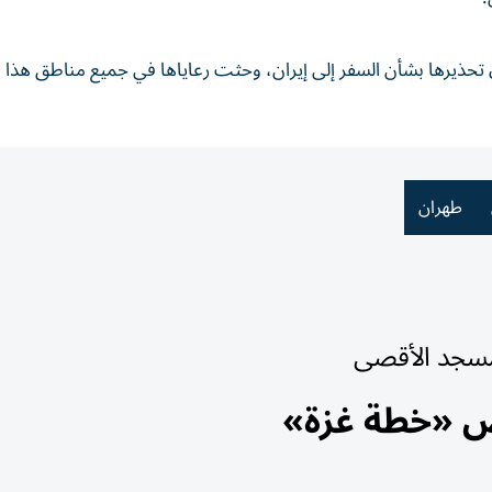
اق تحذيرها بشأن السفر إلى إيران، وحثت رعاياها في جميع مناطق هذا ا
طهران
فض «خطة غزة»