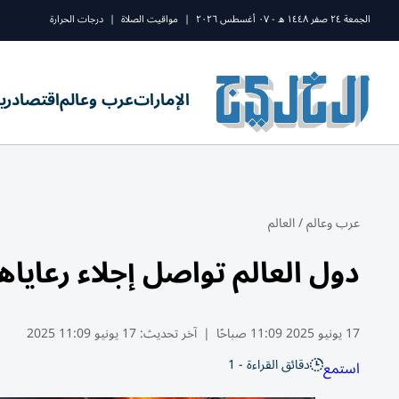
الجمعة ٢٤ صفر ١٤٤٨ ه - ٠٧ أغسطس ٢٠٢٦
|
مواقيت الصلاة
|
درجات الحرارة
الإمارات
عرب وعالم
اقتصاد
ري
عرب وعالم
/
العالم
دول العالم تواصل إجلاء رعاياه
17 يونيو 2025 11:09 صباحًا
|
آخر تحديث:
17 يونيو 11:09 2025
دقائق القراءة - 1
استمع