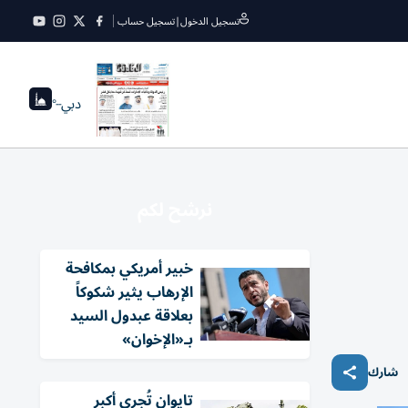
تسجيل الدخول
|
تسجيل حساب
دبي
--°
نرشح لكم
خبير أمريكي بمكافحة
الإرهاب يثير شكوكاً
بعلاقة عبدول السيد
بـ«الإخوان»
شارك
تايوان تُجري أكبر