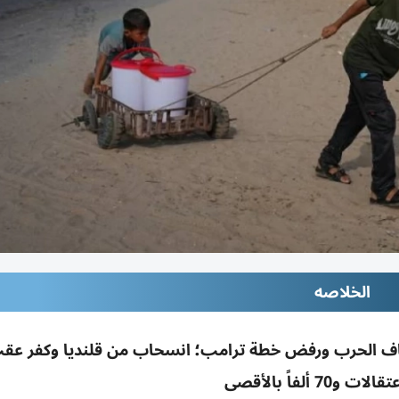
الخلاصه
تئناف الحرب ورفض خطة ترامب؛ انسحاب من قلنديا وكفر عق
و70 ألفاً بالأقصى