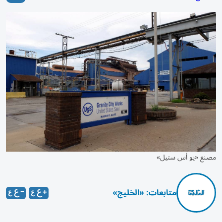
مصنع «يو أس ستيل»
متابعات: «الخليج»