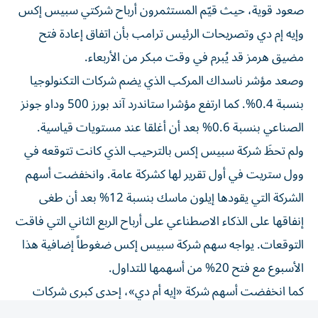
وإيه إم دي وتصريحات الرئيس ترامب بأن اتفاق إعادة فتح
مضيق هرمز قد يُبرم في وقت مبكر من الأربعاء.
وصعد مؤشر ناسداك المركب الذي يضم شركات التكنولوجيا
بنسبة 0.4%. كما ارتفع مؤشرا ستاندرد آند بورز 500 وداو جونز
الصناعي بنسبة 0.6% بعد أن أغلقا عند مستويات قياسية.
ولم تحظَ شركة سبيس إكس بالترحيب الذي كانت تتوقعه في
وول ستريت في أول تقرير لها كشركة عامة. وانخفضت أسهم
الشركة التي يقودها إيلون ماسك بنسبة 12% بعد أن طغى
إنفاقها على الذكاء الاصطناعي على أرباح الربع الثاني التي فاقت
التوقعات. يواجه سهم شركة سبيس إكس ضغوطاً إضافية هذا
الأسبوع مع فتح 20% من أسهمها للتداول.
كما انخفضت أسهم شركة «إيه أم دي»، إحدى كبرى شركات
تصنيع الرقائق الإلكترونية، رغم إعلانها عن أرباح فاقت