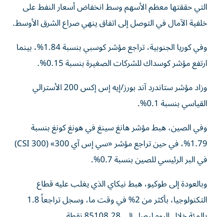
التي حققتها معظم الأسهم وسط انخفاض أسعار النفط على
خلفية الآمال في التوصل ‌إلى اتفاق ينهي صراع الشرق ‌الأوسط.
وفي كوريا الجنوبية، تراجع مؤشر كوسبي بنسبة 1.84%، بينما
ارتفع مؤشر كوسداك للشركات الصغيرة بنسبة 0.15%.
وزاد مؤشر ستاندرد آند بورز/إيه إس إكس 200 الأسترالي
القياسي بنسبة 0.1%.
وفي الصين، هبط مؤشر هانغ سينغ في هونغ كونغ بنسبة
1.79%، في حين تراجع مؤشر «سي إس آي 300» (CSI 300)
في البر الرئيسي للصين بنسبة 0.7%.
وبالعودة إلى طوكيو، هبط نيكاي الذي يغلب عليه قطاع
التكنولوجيا، بأكثر من 2% في وقت ما، وسجل تراجعاً 1.8
بالمئة خلال اليوم ‌ليصل إلى 85108.28 نقطة.