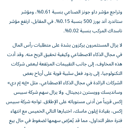
وتراجع مؤشر داو جونز الصناعي بنسبة 0.61%، ومؤشر
ستاندرد آند بورز 500 بنسبة 0.15%. في المقابل، ارتفع مؤشر
ناسداك المركب بنسبة 0.02%.
لا يزال المستثمرون يركزون بشدة على متطلبات رأس المال
في مجال الذكاء الاصطناعي وكيفية تحقيق الربح منه. وقد أدت
هذه المخاوف، إلى جانب التقييمات المرتفعة لبعض شركات
التكنولوجيا، إلى ردود فعل سلبية قوية على أرباح بعض
الشركات الرائدة في مجال الذكاء الاصطناعي، مثل «إيه إم دي»
وسانديسك وويسترن ديجيتال. ولا يزال سهم شركة سبيس
إكس قريباً من أدنى مستوياته على الإطلاق. تواجه شركة سبيس
إكس، بقيادة إيلون ماسك، اختبارها التالي الخميس مع انتهاء
فترة حظر التداول، مما قد يُعرّض سهمها لضغوط في حال بيع