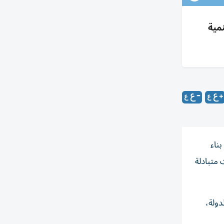
نمية
ناء
 متبادلة
دولة،