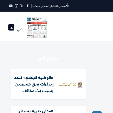
تسجيل الدخول
|
تسجيل حساب
دبي
--°
نرشح لكم
«الوطنية للإعلام» تتخذ
إجراءات بحق شخصين
بسبب بث مخالف
«مدني دبي» يسيطر