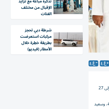
تذكرة مباعة مع تزايد
الإقبال من مختلف
الفئات
شرطة دبي تحجز
مركبات استعرضت
بطريقة خطِرة خلال
الأمطار (فيديو)
أعلنت غرفة تجارة وصناعة الشارقة، تفاصيل الدورة التاسعة من «مهرجان الذيد للرطب»، والذي ستنظم فعالياته في الفترة من 23 إلى 27
ة، وسعيد