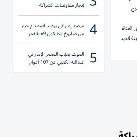
3
إنجاز مفاوضات الشراكة
زج
الاقتصادية في وقت قياسي
4
مرصد إماراتي يرصد اصطدام جزء
القناة
من صاروخ «فالكون 9» بالقمر
ة الذيد
5
الموت يغيّب المعمر الإماراتي
عبدالله الكعبي عن 107 أعوام
(فيديو)
راكة