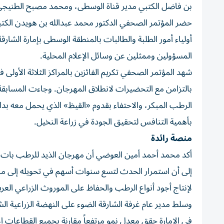
بن فاضل الكتبي مدير قناة الوسطى، ومحمد مصبح الطنيجي ال
حضر المؤتمر الصحفي الدكتور محمد عبدالله بن هويدن الكت
أولياء أمور الطلبة والطالبات بالمنطقة الوسطى بإمارة الشار
المسؤولين وممثلين عن وسائل الإعلام المحلية.
شهد المؤتمر الصحفي تكريم الفائزين بالمراكز الثلاثة الأولى 
بالتزامن مع التحضيرات لانطلاق المهرجان. وجاءت المسابقة ب
الرطب المبكر، والاحتفاء بقدوم «القيظ» الذي يحمل معه بدا
بأهمية التنافس لتحقيق الجودة في زراعة النخيل.
منصة رائدة
أكد محمد أحمد أمين العوضي أن مهرجان الذيد للرطب بات منا
إلى أن استمرار الحدث لتسع سنوات أسهم في تحويله إلى م
لإنتاج أجود أنواع الرطب والحفاظ على الموروث الزراعي العر
وسلط مدير عام غرفة الشارقة الضوء على النهضة الزراعية الش
في الإمارة حقق معدل نمو مرتفعاً مقارنة بجميع القطاعات 