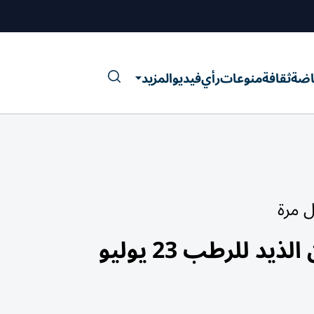
اضة
ثقافة
منوعات
رأي
فيديو
المزيد
ل مرة
 للرطب 23 يوليو