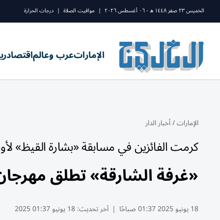
الخميس ٢٣ صفر ١٤٤٨ ه - ٠٦ أغسطس ٢٠٢٦
|
مواقيت الصلاة
|
درجات الحرارة
الإمارات
عرب وعالم
اقتصاد
ري
الإمارات
/
أخبار الدار
كرمت الفائزين في مسابقة «بشارة القيظ» لأو
«غرفة الشارقة» تطلق مهرجان الذيد
18 يونيو 2025 01:37 صباحًا
|
آخر تحديث:
18 يونيو 01:37 2025