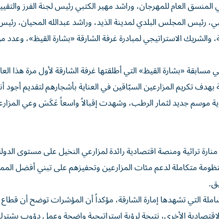
منسق العام للمهرجان، وراشد مهير الكتبي رئيس لجنة الفرز والتقيي
بي، رئيس المجلس البلدي لمدينة الذيد، وراشد عبدالله المحيان، رئ
قة، والشريك الاستراتيجي لمبادرة غرفة الشارقة «بشارة القيظ»، وعدد م
في مسابقة «بشارة القيظ» التي أطلقتها غرفة الشارقة لأول مرة هذا العا
هدف تكريم المزارعين السبّاقين في العناية بأشجارهم لتقديم أجود أن
ية موسم جديد لثمار الرطب، وشهدت إقبالاً واسعاً عَكَسَ وعي المزار
رة تراثية ومنصة اقتصادية رائدة لمزارعي النخيل على مستوى الدولة،
نظومة متكاملة لدعم مئات المزارعين وتحفيزهم على تبني أفضل الم
يق.
املة التي تشهدها إمارة الشارقة، مؤكداً أن المؤشرات توضح أن قطاع ا
الاقتصادية الأخرى، نتيجة لرؤية استراتيجية واضحة وعمل دؤوب يشترك