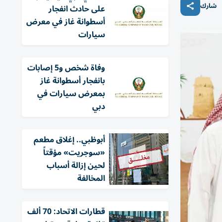
شارك
على حادث انفجار
أسطوانة غاز في معرض
سيارات
وفاة شخص و5 إصابات
بانفجار أسطوانة غاز
بمعرض سيارات في
دبي
أبوظبي.. إغلاق مطعم
«سوجريت» مؤقتاً
لحين إزالة أسباب
المخالفة
قطارات الاتحاد: 70 ألف