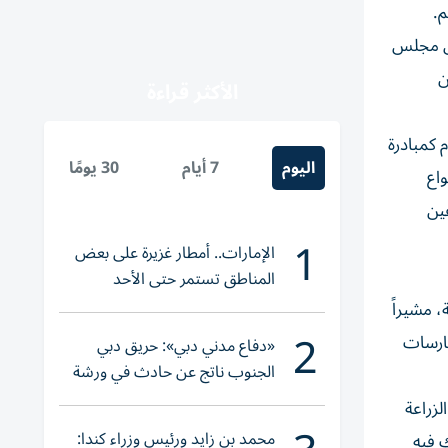
م.
يس مجلس
ن
الأكثر قراءة
م كمبادرة
اليوم
7 أيام
30 يومًا
واع
عين
1
الإمارات.. أمطار غزيرة على بعض
المناطق تستمر حتى الأحد
 مشيراً
2
مارسات
«دفاع مدني دبي»: حريق دبي
الجنوب ناتج عن حادث في ورشة
ولا إصابات
لزراعة
محمد بن زايد ورئيس وزراء كندا:
 فيه