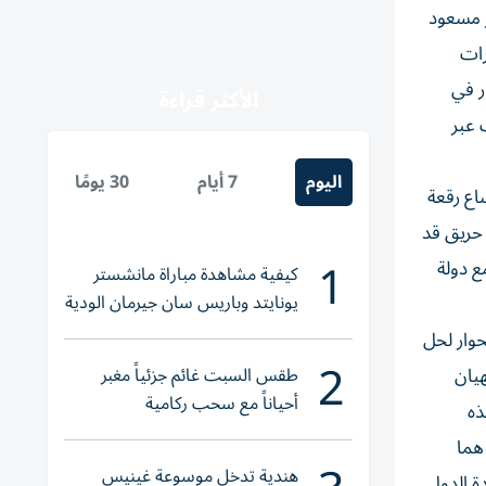
ر مسعود
رات
ر في
الأكثر قراءة
 عبر
اليوم
7 أيام
30 يومًا
اع رقعة
 حريق قد
1
ع دولة
كيفية مشاهدة مباراة مانشستر
يونايتد وباريس سان جيرمان الودية
والقنوات الناقلة
حوار لحل
2
طقس السبت غائم جزئياً مغبر
هيان
أحياناً مع سحب ركامية
ذه
هما
هندية تدخل موسوعة غينيس
ة الدول.