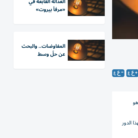
العدالة القابعة في
«مرفأ بيروت»
المفاوضات.. والبحث
عن حلّ وسط
هو
ا الدور