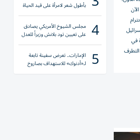
3
بأطول شعر لامرأة على قيد الحياة
الآن
ترام
4
مجلس الشيوخ الأمريكي يصادق
سرائيل
على تعيين تود بلانش وزيراً للعدل
ة في
5
 التطرف
الإمارات.. تعرض سفينة تابعة
لـ«أدنوك» للاستهداف بصاروخ
أثناء عبورها «هرمز»