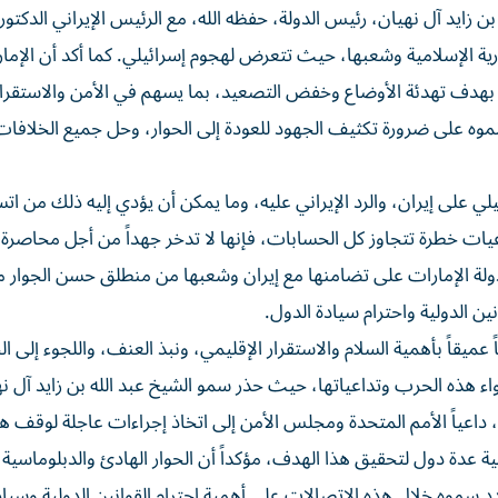
زايد آل نهيان، رئيس الدولة، حفظه الله، مع الرئيس الإيراني الدكتو
ة الإسلامية وشعبها، حيث تتعرض لهجوم إسرائيلي. كما أكد أن الإما
 بهدف تهدئة الأوضاع وخفض التصعيد، بما يسهم في الأمن والاستقرا
موه على ضرورة تكثيف الجهود للعودة إلى الحوار، وحل جميع الخلافات
ي على إيران، والرد الإيراني عليه، وما يمكن أن يؤدي إليه ذلك من اتس
عيات خطرة تتجاوز كل الحسابات، فإنها لا تدخر جهداً من أجل محاصرة
 دولة الإمارات على تضامنها مع إيران وشعبها من منطلق حسن الجوار م
ين الدولية واحترام سيادة الدول.
ميقاً بأهمية السلام والاستقرار الإقليمي، ونبذ العنف، واللجوء إلى ال
واء هذه الحرب وتداعياتها، حيث حذر سمو الشيخ عبد الله بن زايد آل ن
داعياً الأمم المتحدة ومجلس الأمن إلى اتخاذ إجراءات عاجلة لوقف ه
 عدة دول لتحقيق هذا الهدف، مؤكداً أن الحوار الهادئ والدبلوماسية 
 سموه خلال هذه الاتصالات على أهمية احترام القوانين الدولية وسياد