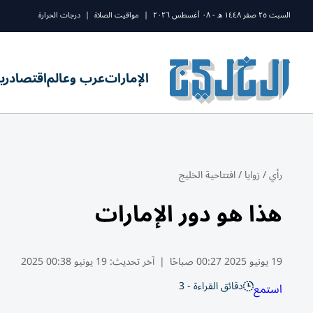
السبت ٢٥ صفر ١٤٤٨ ه - ٠٨ أغسطس ٢٠٢٦
|
مواقيت الصلاة
|
درجات الحرارة
الإمارات
عرب وعالم
اقتصاد
ري
رأي
/
زوايا
/
افتتاحية الخليج
هذا هو دور الإمارات
19 يونيو 2025 00:27 صباحًا
|
آخر تحديث:
19 يونيو 00:38 2025
دقائق القراءة - 3
استمع