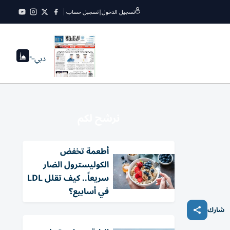
تسجيل الدخول
|
تسجيل حساب
دبي
--°
نرشح لكم
أطعمة تخفض
الكوليسترول الضار
سريعاً.. كيف تقلل LDL
في أسابيع؟
شارك