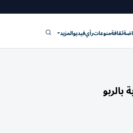
اضة
ثقافة
منوعات
رأي
فيديو
المزيد
 بالربو