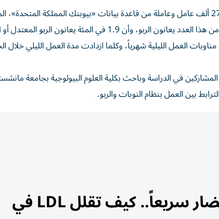
ولإنجاز هذه الدراسة، قام الباحثون بتحليل بيانات أكثر من 274 ألف عامل وعاملة من قاعدة بيانات «بيوبنك المملكة المتحدة
مناوبات العمل الليلية شهرياً، وكلما ازدادت مدة العمل الليلي خلال الح
لمشاركين في الدراسة وباحث بكلية العلوم البيولوجية بجامعة مانشست
ابط بين العمل بنظام النوبات والربو.
أطعمة تخفض الكوليسترول الضار سريعاً.. كيف تقلل LDL في