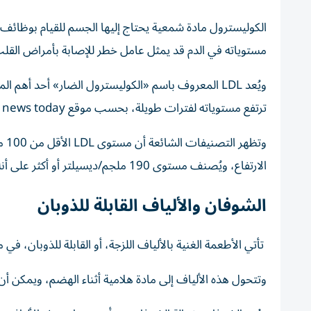
الكوليسترول مادة شمعية يحتاج إليها الجسم للقيام بوظائف أس
مستوياته في الدم قد يمثل عامل خطر للإصابة بأمراض القلب 
ويُعد LDL المعروف باسم «الكوليسترول الضار» أحد أهم
ترتفع مستوياته لفترات طويلة، بحسب موقع Medical news today.
الارتفاع، ويُصنف مستوى 190 ملجم/ديسيلتر أو أكثر على أنه مرتفع جداً.
الشوفان والألياف القابلة للذوبان
تأتي الأطعمة الغنية بالألياف اللزجة، أو القابلة للذوبان، في 
وتتحول هذه الألياف إلى مادة هلامية أثناء الهضم، ويمكن 