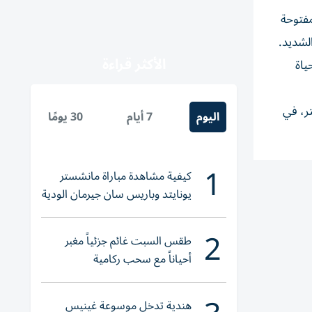
»، المفتوحة
الأكثر قراءة
ياة
ر، في
اليوم
7 أيام
30 يومًا
1
كيفية مشاهدة مباراة مانشستر
يونايتد وباريس سان جيرمان الودية
والقنوات الناقلة
2
طقس السبت غائم جزئياً مغبر
أحياناً مع سحب ركامية
هندية تدخل موسوعة غينيس