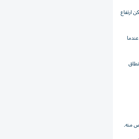
ن ارتفاع
 عندما
يسيلتر يعد مثالياً، بينما تبدأ المستويات من 160 إلى 189 في نطاق
ص منه.