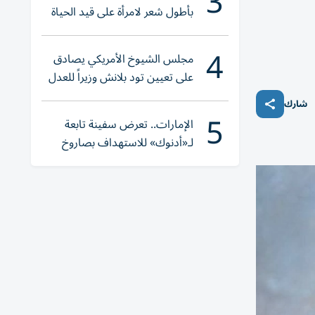
3
بأطول شعر لامرأة على قيد الحياة
4
مجلس الشيوخ الأمريكي يصادق
على تعيين تود بلانش وزيراً للعدل
شارك
5
الإمارات.. تعرض سفينة تابعة
لـ«أدنوك» للاستهداف بصاروخ
أثناء عبورها «هرمز»