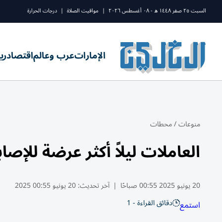
السبت ٢٥ صفر ١٤٤٨ ه - ٠٨ أغسطس ٢٠٢٦
|
مواقيت الصلاة
|
درجات الحرارة
الإمارات
عرب وعالم
اقتصاد
ري
منوعات
/
محطات
العاملات ليلاً أكثر عرضة للإصابة
20 يونيو 2025 00:55 صباحًا
|
آخر تحديث:
20 يونيو 00:55 2025
دقائق القراءة - 1
استمع