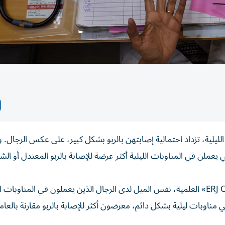
لليلية، تزداد احتمالية إصابتهن بالربو بشكل كبير، على عكس الرجال.
ي يعملن في المناوبات الليلية أكثر عرضة للإصابة بالربو المعتدل أو الش
ولم تظهر الدراسة، التي نشرت في مجلة «ERJ Open Research» العلمية، نفس الميل لدى الرجال الذين يعملون في المناوبا
 مناوبات ليلية بشكل دائم، معرضون أكثر للإصابة بالربو مقارنة بالعام