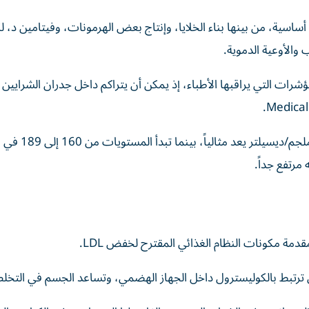
اسية، من بينها بناء الخلايا، وإنتاج بعض الهرمونات، وفيتامين د، لك
والأوعية الدموية.
 المؤشرات التي يراقبها الأطباء، إذ يمكن أن يتراكم داخل جدران الشرايين
وتظهر التصنيفات الشائعة أن مستوى LDL الأقل من 100 ملجم/د
مقدمة مكونات النظام الغذائي المقترح لخفض LDL.
أن ترتبط بالكوليسترول داخل الجهاز الهضمي، وتساعد الجسم في التخل