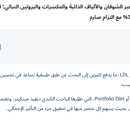
ية تخفض LDL خلال أسابيع عبر الشوفان والألياف الذائبة والمكسرات والبروتين النبا
ام صارم
يعاني ملايين الأشخاص ارتفاع مستويات الكوليسترول الضار LDL، ما يدفع كثيرين إلى البحث عن طرق طبيعية تساعد في تحسين
بيب.
ويستند هذا النهج إلى ما يعرف بـ«حمية المحفظة الغذائية»، أو Portfolio Diet، التي طوّرها الباحث الكندي ديفيد جينكين
 بحيث يسهم كل عنصر منها في تحقيق جزء من التأثير الإجمالي.