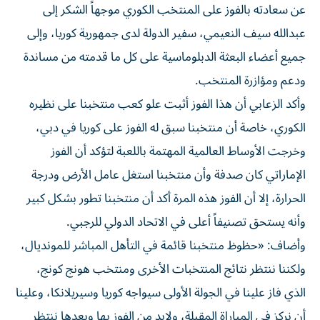
عن سعادته بالفوز على المنتخب الكوري موجهاً الشكر إلى
عبدالله سيف النعيمي، سفير الدولة لدى جمهورية كوريا، وإلى
جميع أعضاء البعثة الدبلوماسية على كل ما قدمته من مساندة
ودعم ومؤازرة المنتخب.
وأكد الزعابي أن هذا الفوز أثبت علو كعب منتخبنا على نظيره
الكوري، خاصة أن منتخبنا سبق له الفوز على كوريا في دبي،
وخرجت الأوساط العالمية المهتمة باللعبة لتؤكد أن الفوز
الإماراتي كان صدفة وأن منتخبنا استغل عامل الأرض ودرجة
الحرارة، إلا أن الفوز هذه المرة أكد أن منتخبنا تطور بشكل كبير
وأنه يستحق تصنيفاً أعلى في الاتحاد الدولي للرجبي.
وأضاف: «حظوظ منتخبنا قائمة في التأهل المباشر للمونديال،
ولكننا ننتظر نتائج المنتخبات الأخرى ومنتخب هونج كونج،
الذي فاز علينا في الجولة الأولى سيواجه كوريا وسيريلانكا، وعلينا
أن نركز في المباراة المقبلة، ولابد من الفوز بها وبعدها ننتظر