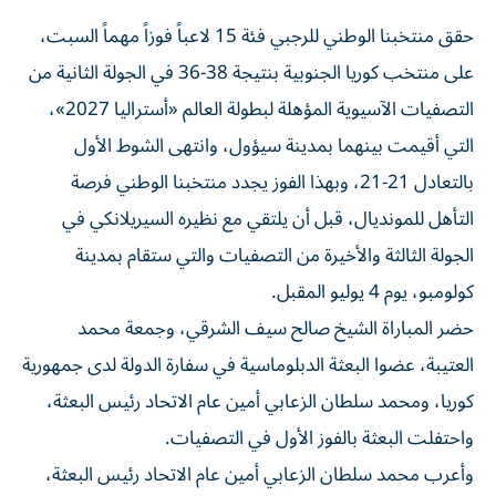
حقق منتخبنا الوطني للرجبي فئة 15 لاعباً فوزاً مهماً السبت،
على منتخب كوريا الجنوبية بنتيجة 38-36 في الجولة الثانية من
التصفيات الآسيوية المؤهلة لبطولة العالم «أستراليا 2027»،
التي أقيمت بينهما بمدينة سيؤول، وانتهى الشوط الأول
بالتعادل 21-21، وبهذا الفوز يجدد منتخبنا الوطني فرصة
التأهل للمونديال، قبل أن يلتقي مع نظيره السيريلانكي في
الجولة الثالثة والأخيرة من التصفيات والتي ستقام بمدينة
كولومبو، يوم 4 يوليو المقبل.
حضر المباراة الشيخ صالح سيف الشرقي، وجمعة محمد
العتيبة، عضوا البعثة الدبلوماسية في سفارة الدولة لدى جمهورية
كوريا، ومحمد سلطان الزعابي أمين عام الاتحاد رئيس البعثة،
واحتفلت البعثة بالفوز الأول في التصفيات.
وأعرب محمد سلطان الزعابي أمين عام الاتحاد رئيس البعثة،