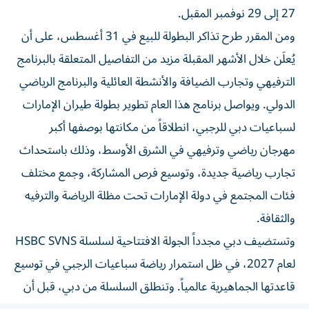
27 إلى 29 نوفمبر المقبل.
ومن المقرر طرح تذاكر البطولة للبيع في 31 أغسطس، على أن
يُعلَن خلال الأشهر المقبلة مزيد من التفاصيل المتعلقة بالبرنامج
الترفيهي وتجارب الضيافة والأنشطة العائلية والبرنامج الرياضي
الدولي. ويواصل برنامج هذا العام تطوير بطولة طيران الإمارات
لسباعيات دبي للرجبي، انطلاقاً من مكانتها بوصفها أكبر
مهرجان رياضي وترفيهي في الشرق الأوسط، وذلك باستحداث
تجارب رياضية جديدة، وتوسيع فرص المشاركة، وجمع مختلف
فئات المجتمع في دولة الإمارات تحت مظلة الرياضة والترفيه
والثقافة.
وتستضيف دبي مجدداً الجولة الافتتاحية لسلسلة HSBC SVNS
لعام 2027، في ظل استمرار رياضة سباعيات الرجبي في توسيع
قاعدتها الجماهيرية عالمياً. وتنطلق السلسلة من دبي، قبل أن
تنتقل إلى كيب تاون وسنغافورة وبيرث وفانكوفر ونيويورك،