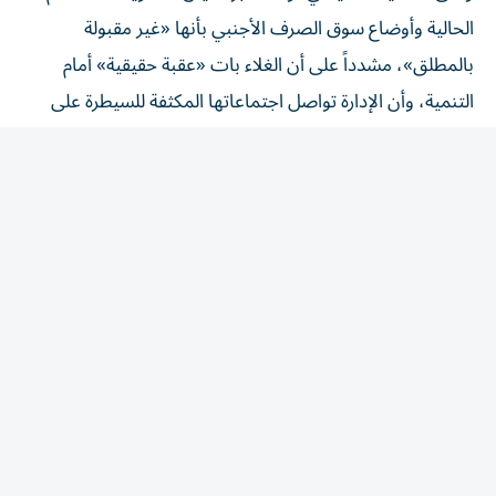
الحالية وأوضاع سوق الصرف الأجنبي بأنها «غير مقبولة
بالمطلق»، مشدداً على أن الغلاء بات «عقبة حقيقية» أمام
التنمية، وأن الإدارة تواصل اجتماعاتها المكثفة للسيطرة على
الأسعار.
وأقر الرئيس الإيراني بأن قرار السلم والحرب في بلاده ليس بيد
الحكومة، إنما بيد الحرس الثوري وذلك في اعتراف علني نادر
بسيطرة المؤسسة العسكرية على السلطة.
من جهة اخرى، رفعت إيران أمس السبت، سقف شروطها
لإعادة فتح المضيق، مؤكدة أن اقترابها من اتفاق ملاحي مع
سلطنة عُمان لا يعني السماح بعودة حركة السفن بصورة
طبيعية. وذكر وزير الخارجية الإيراني عباس عراقجي أن إيران
وعمان «قريبتان جداً» من ‌التوصل إلى اتفاق بشأن مسار ملاحي
جديد عبر مضيق هرمز، لكن إعادة فتح المضيق تتوقف على