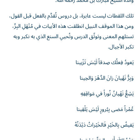
والده الشيخ مبارك بن محمد رحمه الله.
تلك اللقطات ليست عابرة، بل دروس تُقدَّم بالفعل قبل القول،
ومن هذا الموقف النبيل انطلقت هذه الأبيات في مُنْهَلِ البِرِّ،
تستلهم المعنى وتوثّق الدرس وتُحيي السنع الذي به نكبر وبه
تكبر الأجيال.
يَعودُ فِعلُك صِدقاً لَيْسَ تَزْيينا
وَبِرُّ نَهْيانَ زانَ الدَّهْرَ وَالحِينا
يَشِعُّ نَهْيانُ نُوراً في مَواقِفِهِ
عُمْراً مَضى بِبُرورٍ لَيْسَ يَلْقِينا
يَفيضُ بِالخَيْرِ فَالخَيْراتُ دَيْدَنُهُ