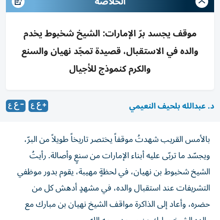
الخلاصه
موقف يجسد برّ الإمارات: الشيخ شخبوط يخدم
والده في الاستقبال، قصيدة تمجّد نهيان والسنع
والكرم كنموذج للأجيال
د. عبدالله بلحيف النعيمي
بالأمس القريب شهدتُ موقفاً يختصر تاريخاً طويلاً من البرّ،
ويجسّد ما تربّى عليه أبناء الإمارات من سنعٍ وأصالة. رأيتُ
الشيخ شخبوط بن نهيان، في لحظةٍ مهيبة، يقوم بدور موظفي
التشريفات عند استقبال والده، في مشهدٍ أدهش كل من
حضره، وأعاد إلى الذاكرة مواقف الشيخ نهيان بن مبارك مع