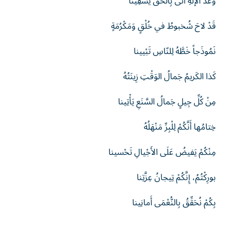
وَعْدُ الإلَهِ أَتى بِالحَقِّ يَسْقِينا
قَدْ لاحَ شُخبوطُ في خُلْقٍ وَمَكْرُمَةٍ
نَمُوذَجاً خَطَّهُ لِلنّاسِ تَبْيينا
كَذا الكَريمُ جَمالُ الوَقْتِ زِينَتُهُ
مِنْ كُلِّ جِيلٍ جَمالُ السَّنَعِ يَأْتِينا
خِتامُها أَنَّكُمْ لِلْبِرِّ مَنْهَلُهُ
مِنْكُمْ يَفيضُ عَلَى الأَجْيالِ تَحْسينا
بورِكْتُمُ، إِنَّكُمْ تِيجانُ عِزَّتِنا
بِكُمْ نُحَقِّقُ بِالنُّعْمَى أَمانِينا