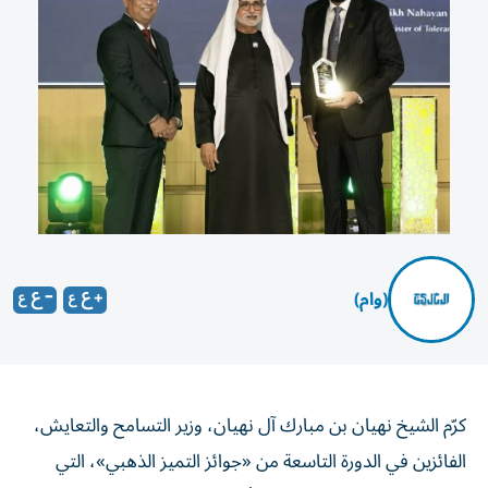
(وام)
كرّم الشيخ نهيان بن مبارك آل نهيان، وزير التسامح والتعايش،
الفائزين في الدورة التاسعة من «جوائز التميز الذهبي»، التي
ركزت العام الحالي على «عام الأسرة»، تحت شعار «ننمو