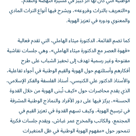
الوطنية التي كان لها أثر كبير في مسيرة النهضة والتقدم،
و«التعريف بالتراث وفروعه»، ويشرح فيها أنواع التراث المادي
والمعنوي ودوره في تعزيز الهوية.
كما تضم القائمة، الدكتورة ميثاء الهاملي، التي تقدم فعالية
«قهوة العصر مع الدكتورة ميثاء الهاملي»، وهي جلسات نقاشية
مفتوحة وغير رسمية تهدف إلى تحفيز الشباب على طرح
أفكارهم وأسئلتهم حول الهوية والقيم الوطنية في أجواء تفاعلية،
والأستاذ الدكتور علي الكنيسي، أستاذ الفلسفة والفكر الإسلامي،
الذي يقدم محاضرات حول «كيف تُبنى الهوية من خلال القدوة
الحسنة»، يركز فيها على دور الأفراد والنماذج الوطنية المشرفة
في ترسيخ الهوية، وكيف تسهم القدوة في تعزيز القيم في
المجتمع، والكاتب والمخرج عمر غباش، ويقدم جلسات فكرية
تتمحور حول «مفهوم الهوية الوطنية في ظل المتغيرات