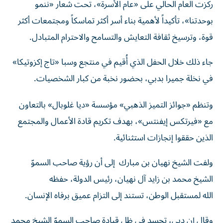
بوحدتنا»، تأكيداً لأهمية بناء أسر أكثر تماسكاً ومجتمعات أكثر
قوة، وترسيخ ثقافة التعايش والتسامح والاحترام المتبادل.
جاء ذلك خلال الحفل الذي أُقيم في منتجع وسبا «تاج إكزوتيكا»
في نخلة جميرا بدبي، بحضور نخبة من كبار الشخصيات.
وتنظم «جوائز التميز الذهبي» مؤسسة «ديا غلوبال» بالتعاون
مع «فيرتكس إيفنتس»، بهدف تكريم قادة الأعمال والمجتمع
الذين حققوا إنجازات استثنائية.
ولفت الشيخ نهيان بن مبارك إلى أن رؤية صاحب السموّ
الشيخ محمد بن زايد آل نهيان، رئيس الدولة، حفظه
الله لمستقبل الوطن، تستند إلى التزام عميق برفاه الإنسان.
وقال إن دبي، تجسد في ظل قيادة صاحب السموّ الشيخ محمد