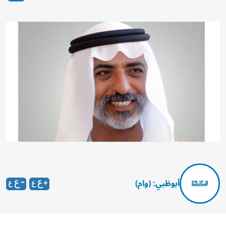
أبوظبي: (وام)