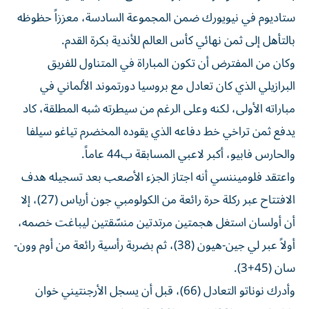
ستاديوم في نيويورك ضمن المجموعة السادسة، معززاً حظوظه
بالتأهل إلى ثمن نهائي كأس العالم للأندية بكرة القدم.
وكان من المفترض أن تكون المباراة في المتناول للفريق
البرازيلي الذي كان تعادل مع بروسيا دورتموند الألماني في
مباراته الأولى، لكنه وعلى الرغم من سيطرته شبه المطلقة، كاد
يدفع ثمن تراخي خط دفاعه الذي يقوده المخضرم تياغو سيلفا
والحارس فابيو، أكبر لاعبي المسابقة ب44 عاماً.
واعتقد فلوميننسي أنه اجتاز الجزء الأصعب بعد تسجيله هدف
الافتتاح عبر ركلة حرة رائعة من الكولومبي جون أرياس (27)، إلا
أن أولسان استغل هجمتين مرتدتين منسّقتين ليباغت خصمه،
أولاً عبر لي جين-هيون (38)، ثم بضربة رأسية رائعة من أوم وون-
سان (45+3).
وأدرك نوناتو التعادل (66)، قبل أن يسجل الأرجنتيني خوان