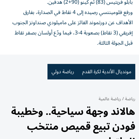
بابلو فريتيس (83) ثم كينو (90+2) هدفين.
ورفع فلوميننسي رصيده إلى 4 نقاط في الصدارة، بفارق
الأهداف عن دورتموند الفائز على ماميلودي صنداونز الجنوب
إفريقي (3 نقاط) بصعوبة 4-3، فيما ودّع أولسان بصفر نقاط
قبل الجولة الثالثة.
مونديال الأندية لكرة القدم
رياضة دولي
رياضة
/
رياضة عالمية
هالاند وجهة سياحية.. وخطيبة
فودن تبيع قميص منتخب