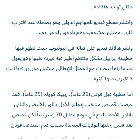
مكان تواجد هالاند».
وانتشر مقطع فيديو للمهاجم الدولي وهو يضحك عند اقتراب
قارب ممتلئ بمشجعيه وهم يلوحون له من بعيد.
ونشر هالاند فيديو على قناته في اليوتيوب حيث تظهر فيها
خطيبته إيزابيل بشكل منتظم أظهر فيه غيرته عليها وهو يقول
عندما رآها تتحدث مع الممثل الإيطالي ميشيل موررون:«يا أنت
لا تقترب منها أكثر».
أما خطيبة فيل فودن (26 عاماً)، ريبيكا كووك (25 عاماً)، فقد
عرضت قميص منتخب إنجلترا الأول باللون الأبيض والثاني
باللون الأحمر للبيع في موقع مقابل 70 إسترلينياً لكل قميص
بعد فشل رحلتها للولايات المتحدة بسبب عدم استدعاء فودن.