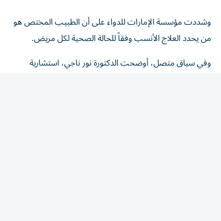
وشددت مؤسسة الإمارات للدواء على أن الطبيب المختص هو
من يحدد العلاج الأنسب وفقاً للحالة الصحية لكل مريض.
وفي سياق متصل، أوضحت الدكتورة نور ناجي، استشارية
الطب الباطني ورئيسة القسم في مدينة برجيل الطبية
ل«الخليج»، أن ارتفاع الكولسترول يُعرف ب«القاتل الصامت»،
لأن معظم المصابين لا يشعرون بأي أعراض لسنوات، بينما
تستمر الدهون بالتراكم داخل جدران الشرايين، ما يزيد احتمالية
الإصابة بتصلب الشرايين والجلطات القلبية والدماغية إذا لم يتم
اكتشاف الحالة وعلاجها مبكراً.
وأضافت أن إجراء فحص الدهون في الدم بشكل دوري يُعد
الوسيلة الأكثر فعالية للكشف المبكر، خاصة للأشخاص الذين
لديهم تاريخ عائلي للإصابة بأمراض القلب أو السكري أو ارتفاع