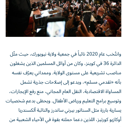
وانتُخب عام 2020 نائباً في جمعية ولاية نيويورك، حيث مثّل
الدائرة 36 في كوينز، وكان من أوائل المسلمين الذين يشغلون
مناصب تشريعية على مستوى الولاية. وممداني يعرّف نفسه
بأنه «تقدمي مسلم»، ويدعو إلى إصلاحات جذرية تشمل
المساواة الاقتصادية، النقل العام المجاني، منع رفع الإيجارات،
وتوسيع برامج التعليم ورياض الأطفال. ويحظى بدعم شخصيات
يسارية بارزة مثل السناتور بيرني ساندرز والنائبة ألكسندريا
أوكازيو كورتيز، اللذين دعما حملته بقوة في الأحياء الشعبية من