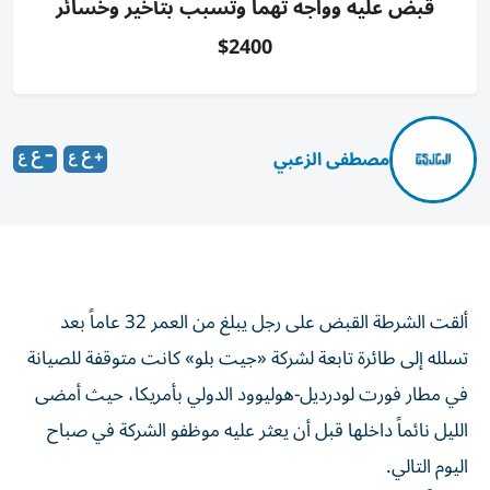
قُبض عليه وواجه تهماً وتسبب بتأخير وخسائر
2400$
مصطفى الزعبي
ألقت الشرطة القبض على رجل يبلغ من العمر 32 عاماً بعد
تسلله إلى طائرة تابعة لشركة «جيت بلو» كانت متوقفة للصيانة
في مطار فورت لودرديل-هوليوود الدولي بأمريكا، حيث أمضى
الليل نائماً داخلها قبل أن يعثر عليه موظفو الشركة في صباح
اليوم التالي.
ووفقاً للسلطات، تمكن الرجل من تجاوز سياج أمني مزود