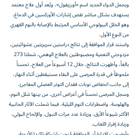
ويحمل الدواء الجديد اسم «أورزيفول»، ويُعد أول علاج معتمد
يستهدف بشكل مباشر نقص إشارات الأوركسين في الدماغ،
وهو الخلل البيولوجي الأساسي المرتبط بالإصابة بالنوم القهري
من النوع الأول.
واستند قرار الموافقة إلى نتائج دراستين سريريتين عشوائيتين،
مزدوجتي التعمية ومضبوطتين بالعلاج الوهمي، شملتا 273
بالغاً، وأظهرت النتائج، خلال 12 أسبوعاً من العلاج، تحسناً
ملحوظاً في قدرة المرضى على البقاء مستيقظين أثناء النهار،
إلى جانب انخفاض نوبات فقدان التوتر العضلي المفاجئ.
وسجل المرضى تحسناً في أعراض أخرى، من بينها شلل النوم،
والهلوسة، واضطرابات النوم الليلية، فيما شملت الآثار الجانبية
الأكثر شيوعاً الأرق، وزيادة عدد مرات التبول، والإلحاح البولي،
وزيادة إفراز اللعاب.
وأوضحت الإدارة أن الموافقة مُنحت لشركة تاكيدا للأدوية،