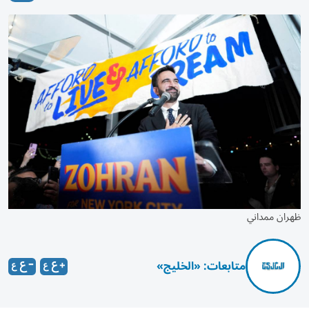
ظهران ممداني
متابعات: «الخليج»