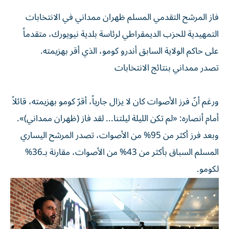
فاز المرشح التقدمي المسلم ظهران ممداني في الانتخابات
التمهيدية للحزب الديمقراطي لرئاسة بلدية نيويورك، متقدماً
على حاكم الولاية السابق أندرو كومو، الذي أقر بهزيمته.
تصدر ممداني بنتائج الانتخابات
ورغم أنّ فرز الأصوات كان لا يزال جارياً، أقرّ كومو بهزيمته، قائلاً
أمام أنصاره: «لم تكن الليلة ليلتنا... لقد فاز (ظهران ممداني)».
وبعد فرز أكثر من 95% من الأصوات، تصدر المرشح اليساري
المسلم السباق بأكثر من 43% من الأصوات، مقارنة بـ36%
لكومو.