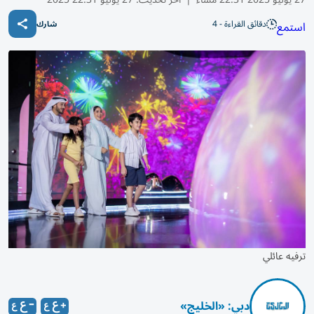
دقائق القراءة - 4
استمع
شارك
ترفيه عائلي
دبي: «الخليج»