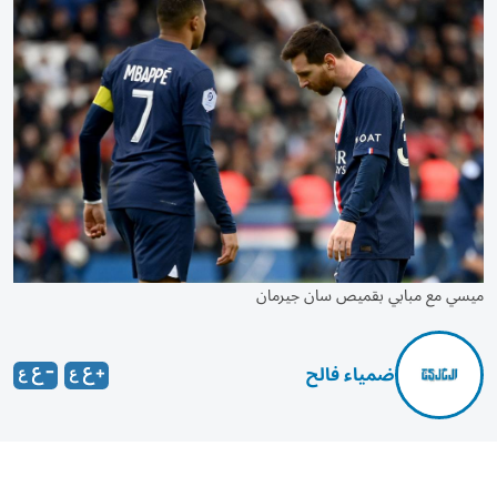
ميسي مع مبابي بقميص سان جيرمان
ضمياء فالح