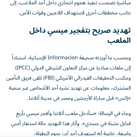
جانب مخططات أخرى لاستهداف اللاعبين وقوات الأمن.
تهديد صريح بتفجير ميسي داخل
الملعب
وبحسب ما أوردته صحيفة Informacion الإسبانية، استناداً
إلى ملفات صادرة عن مركز التعاون الشرطي الدولي (IPCC)
ومكتب التحقيقات الفيدرالي الأمريكي (FBI) تلقى فريق التأمين
المشترك، معلومات عن تهديد نشره أحد الأشخاص عبر منصة
«إكس» قبل مباراة الأرجنتين ومصر في مدينة أتلانتا.
وجاء في الرسالة: «سأدخل ملعب أتلانتا وأفجر ميسي بأربع
قنابل مثبتة في جسدي». وأثار هذا التهديد حالة استنفار أمني
واسعة، خاصة أنه استهدف أحد أبرز نجوم البطولة.