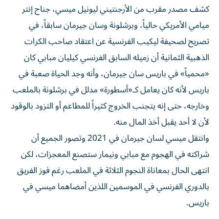
كشف مصدر مقرب من الأرجنتيني ليونيل ميسي، جناح إنتر
ميامي الأمريكي حالياً، وبرشلونة وسان جيرمان سابقاً، في
تصريح لصحيفة ليكيب الفرنسية عن اعتقاد صاحب الكرات
الذهبية الثمانية أن زميله السابق الفرنسي كيليان مبابي كان
«محمياً» في باريس سان جيرمان، وأنه وجد الحياة صعبة في
باريس لأنه كان يعامل كـ«أسطورة» مدلل في برشلونة بالملعب
وخارجه، حتى إنه يتجنب الخروج كثيراً للمطاعم أو التزود بالوقود
لأن لا أحد يقبل أخذ المال منه.
وانتقل ميسي لسان جيرمان في 2021 وتصور الجميع أن
شراكته في الهجوم مع مبابي ونيمار ستصنع المعجزات، لكن
انتهى الحال بمعاناة النجوم الثلاثة في الملعب رغم فوز الفريق
بالدوري الفرنسي في الموسمين اللذين أمضاهما ميسي في
باريس.