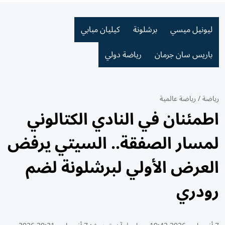
ليونيل ميسي
برشلونة
كيليان مبابي
باريس سان جرمان
رياضة دولي
رياضة
/
رياضة عالمية
اطمئنان في النادي الكتالوني
لمسار الصفقة.. السيتي يرفض
العرض الأولي لبرشلونة لضم
رودري