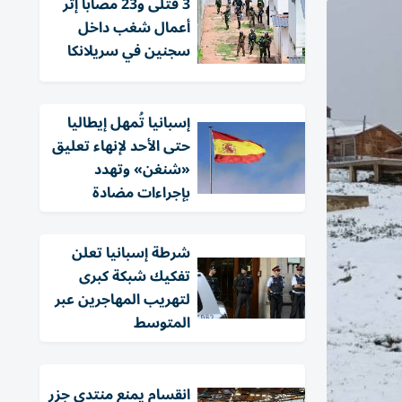
3 قتلى و23 مصاباً إثر
أعمال شغب داخل
سجنين في سريلانكا
إسبانيا تُمهل إيطاليا
حتى الأحد لإنهاء تعليق
«شنغن» وتهدد
بإجراءات مضادة
شرطة إسبانيا تعلن
تفكيك شبكة كبرى
لتهريب المهاجرين عبر
المتوسط
انقسام يمنع منتدى جزر