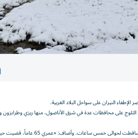
الإطفاء النيران على سواحل البلاد الغربية.
ط الثلوج على محافظات عدة في شرق الأناضول، منها ريزي وطرابزون و
وقال الصحفي غنتشاه كرفضلي أوغلو في ريزي، إن الثلوج تساقطت لحوالى خمس ساعات. وأضاف: «عمري 65