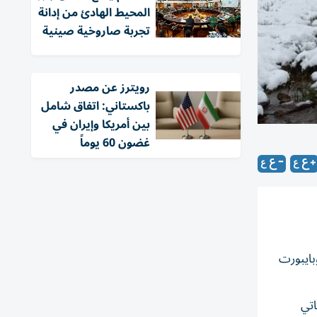
المحيط الهادئ من إدانة
تجربة صاروخية صينية
‏رويترز عن مصدر
باكستاني: اتفاق شامل
بين أمريكا وإيران في
غضون 60 يوماً
بايبورت
 عاماً، قضيت حياتي