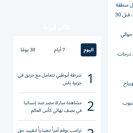
ال منطقة
أرتوين (قرب حدود جورجيا). في ريزي، معتادون الأحوال الجوية الشاذة. المسنون يقولون إنهم سبق أن شاهدوا الثلج في يوليو/تموز، قبل 30
الأكثر قراءة
حوالي
اليوم
7 أيام
30 يومًا
 درجات
1
شرطة أبوظبي تتعامل مع حريق في
جزيرة ياس
ورياح
2
مشاهدة مباراة مصر ضد إسبانيا
يا وجنوب
في نصف نهائي كأس العالم
لناشئات اليد 2026
ترامب يوقع أمراً تنفيذياً لتقييد حق