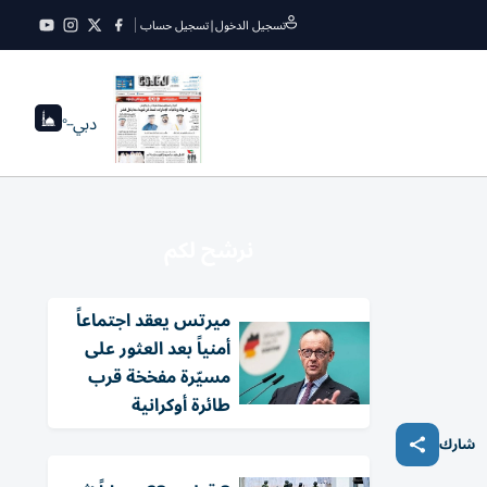
تسجيل الدخول
|
تسجيل حساب
دبي
--°
نرشح لكم
ميرتس يعقد اجتماعاً
أمنياً بعد العثور على
مسيّرة مفخخة قرب
طائرة أوكرانية
شارك