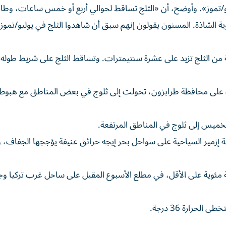
يوليو/تموز». وأوضح، أن «الثلج تساقط لحوالي أربع أو خمس ساعات، وط
قة من الثلج تزيد على عشرة سنتيمترات. وتساقط الثلج على شريط طوله 
رة على محافظة طرابزون، تحولت إلى ثلوج في بعض المناطق مع هبوط
الخميس إلى ثلوج في المناطق المرتفعة.
ى الغرب، تكافح منطقة إزمير السياحية على سواحل بحر إيجه حرائق عنيفة يؤججها الجفاف، 
ن ترتفع الحرارة في نهاية الأسبوع لتصل إلى 40 درجة مئوية على الأقل، في مطلع الأسبوع المقبل على ساحل غرب ترك
حرارة 36 درجة.