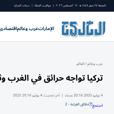
الجمعة ٢٤ صفر ١٤٤٨ ه - ٠٧ أغسطس ٢٠٢٦
|
مواقيت الصلاة
|
درجات الحرارة
الإمارات
عرب وعالم
اقتصاد
ري
عرب وعالم
/
العالم
تركيا تواجه حرائق في الغرب وث
4 يوليو 2025 20:16 مساء
|
آخر تحديث:
4 يوليو 20:16 2025
دقائق القراءة - 2
استمع