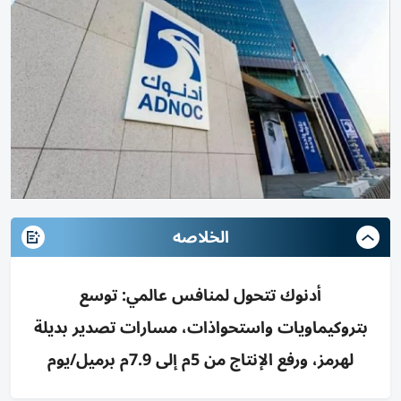
الخلاصه
أدنوك تتحول لمنافس عالمي: توسع
بتروكيماويات واستحواذات، مسارات تصدير بديلة
لهرمز، ورفع الإنتاج من 5م إلى 7.9م برميل/يوم