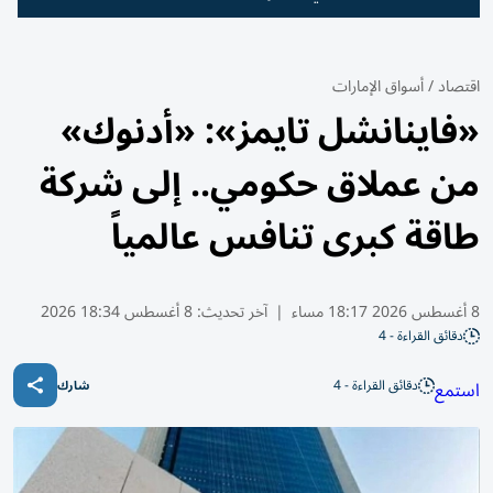
اقتصاد
/
أسواق الإمارات
«فاينانشل تايمز»: «أدنوك»
من عملاق حكومي.. إلى شركة
طاقة كبرى تنافس عالمياً
8 أغسطس 2026 18:17 مساء
|
آخر تحديث:
8 أغسطس 18:34 2026
دقائق القراءة - 4
دقائق القراءة - 4
استمع
شارك