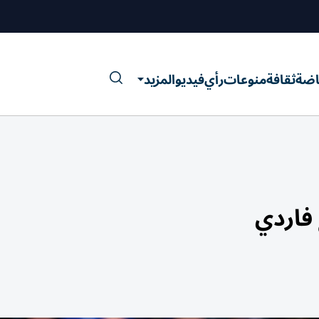
اضة
ثقافة
منوعات
رأي
فيديو
المزيد
 فاردي