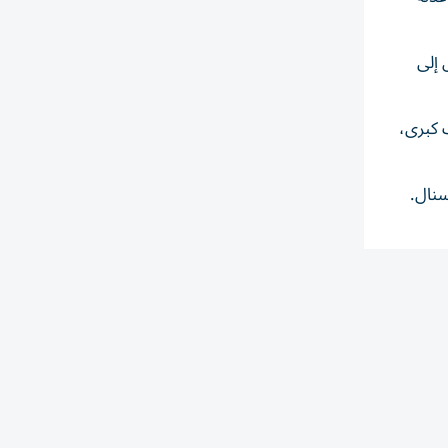
اولو عام 2015، قبل أن ينتقل إلى
ب كبرى،
سنال.