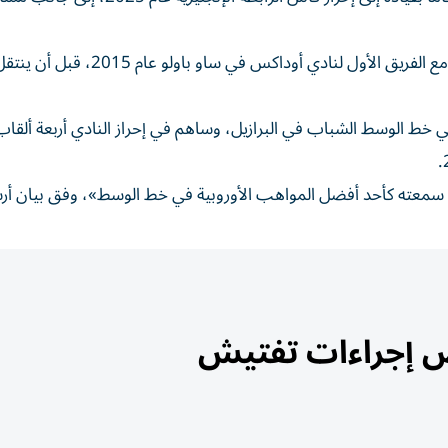
وبدأ مسيرته الاحترافية في بلاده، حيث خاض مباراته الأولى مع الفريق الأول لنادي أوداكس في ساو ب
بي خط الوسط الشباب في البرازيل، وساهم في إحراز النادي أربعة ألقا
 سمعته كأحد أفضل المواهب الأوروبية في خط الوسط»، وفق بيان أر
فرض إجراءات تفتيش