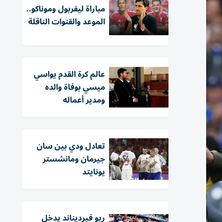
مباراة ليفربول وموناكو..
الموعد والقنوات الناقلة
عالم كرة القدم يواسي
ميسي بوفاة والده
ومدير أعماله
تعادل ودي بين سان
جيرمان ومانشستر
يونايتد
ريو فيرديناند يدخل