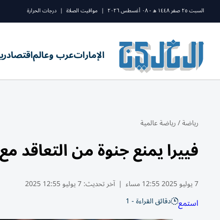
السبت ٢٥ صفر ١٤٤٨ ه - ٠٨ أغسطس ٢٠٢٦
|
مواقيت الصلاة
|
درجات الحرارة
الإمارات
عرب وعالم
اقتصاد
ري
رياضة
/
رياضة عالمية
فييرا يمنع جنوة من التعاقد مع
7 يوليو 2025 12:55 مساء
|
آخر تحديث:
7 يوليو 12:55 2025
دقائق القراءة - 1
استمع