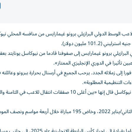
لاعب الوسط الدولي البرازيلي برونو غيمارايس من منافسه المحلي نيو
 البرازيلي برونو غيمارايس إلى صفوفنا قادما من نيوكاسل يونايتد بع
عبين تأثيرا في الدوري الإنجليزي الممتاز».
قم 39 في النادي، وسينضم فورا إلى زملائه الجدد. يرحب الجميع في أرسنال بحرارة ببرونو وعائلته
ات التنظيمية المطلوبة».
ولم يكشف أرسنال عن قيمة صفقة التعاقد مع البرازيلي لكن نيوكاسل قال إنها «بين أغلى 10 صفقات انتقال للاعب 
وانضم غيمارايس (28 عاما) إلى نيوكاسل يونايتد في كانون الثاني/يناير 2022، وخاض 195 مباراة خلال أربعة مو
وساهم البرازيلي في انهاء صيام نيوكاسل عن الألقاب ل54 عاما بقيادة إلى إحراز كأس الرابطة الإنجليزي