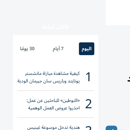
الأكثر قراءة
اليوم
7 أيام
30 يومًا
1
كيفية مشاهدة مباراة مانشستر
يونايتد وباريس سان جيرمان الودية
والقنوات الناقلة
2
«التوطين» للباحثين عن عمل:
احذروا عروض العمل الوهمية
وتحققوا عبر «الباركود»
هندية تدخل موسوعة غينيس