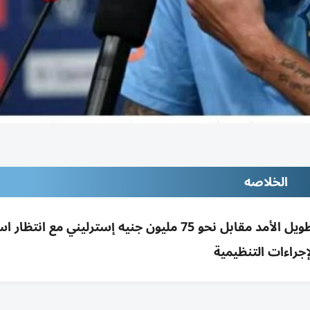
الخلاصه
أرسنال يضم برونو غيمارايس من نيوكاسل بعقد طويل الأمد مقابل نحو 75 مليون جنيه إسترليني 
إجراءات التنظيمية