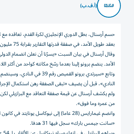
(أ.ف.ب)
حسم أرسنال، بطل الدوري الإنجليزي لكرة القدم، تعاقده مع 
بعقد طويل الأمد، في صفقة قدرتها التقارير بقرابة 75 مليون جنيه استرليني (101.2 مليون دولار).
وقال أرسنال في بيان السبت «يسرّنا أن نعلن انضمام الدولي
الأمد. ينضم برونو إلينا بعدما رسّخ مكانته كواحد من أكثر اللا
وتابع «سيرتدي برونو القميص ر
النادي»، قبل أن يضيف «تبقى الصفقة رهن استكمال الإجراء
من عمره وما فوق».
«سانت جيمس بارك» سجل فيها 31 هدفا.