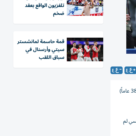
تلفزيون الواقع بعقد
ضخم
قمة حاسمة لمانشستر
سيتي وأرسنال في
سباق اللقب
كشف تقرير عن تدخل لاعب أرسنال السابق، الفرنسي باتريك فييرا لمنع تعاقد جنوة الإيطالي مع المهاجم الإنجليزي جيمي فاردي (38 عاماً)
نسي لم