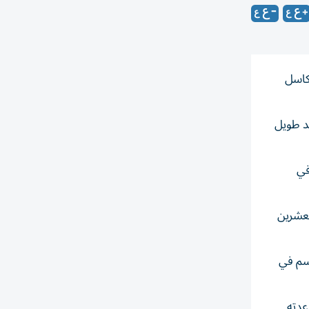
كاسل
قد طويل
 في
في الثامنة والعشرين
اسم ونصف الموسم في
ة عام 2025، إلى جانب مساعدته