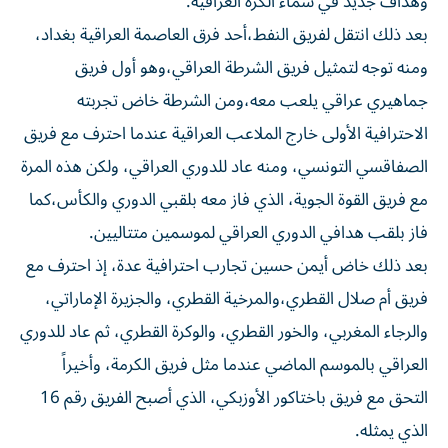
وهداف جديد في سماء الكرة العراقية.
بعد ذلك انتقل لفريق النفط،أحد فرق العاصمة العراقية بغداد،
ومنه توجه لتمثيل فريق الشرطة العراقي،وهو أول فريق
جماهيري عراقي يلعب معه،ومن الشرطة خاض تجربته
الاحترافية الأولى خارج الملاعب العراقية عندما احترف مع فريق
الصفاقسي التونسي، ومنه عاد للدوري العراقي، ولكن هذه المرة
مع فريق القوة الجوية، الذي فاز معه بلقبي الدوري والكأس،كما
فاز بلقب هدافي الدوري العراقي لموسمين متتاليين.
بعد ذلك خاض أيمن حسين تجارب احترافية عدة، إذ احترف مع
فريق أم صلال القطري،والمرخية القطري، والجزيرة الإماراتي،
والرجاء المغربي، والخور القطري، والوكرة القطري، ثم عاد للدوري
العراقي بالموسم الماضي عندما مثل فريق الكرمة، وأخيراً
التحق مع فريق باختاكور الأوزبكي، الذي أصبح الفريق رقم 16
الذي يمثله.