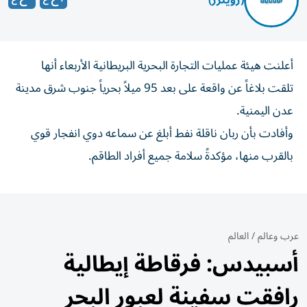
(رويترز)
أعلنت هيئة ​عمليات ⁠التجارة البحرية ‌البريطانية الأربعاء أنها
تلقت ‌بلاغاً عن واقعة ⁠على بعد 95 ميلاً بحرياً جنوب شرق مدينة
عدن ​اليمنية.
وأفادت بأن ‌ربان ناقلة نفط أبلغ ⁠عن سماعه دوي انفجار قوي
بالقرب ​منها، ‌مؤكدةً ‌سلامة جميع أفراد الطاقم.
عرب وعالم
/
العالم
أسبيدس: فرقاطة إيطالية
رافقت سفينة لعبور البحر