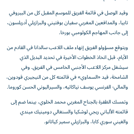
وقيد الوصل في قائمة الفريق للموسم المقبل كل من البيروفي
تابيا، والمدافعين المغربي سفيان بوفتيني والبرازيلي أدريلسون،
إلى جانب المهاجم الكولومبي بورخا.
ويتوقع مسؤولو الفريق إنهاء ملف اللاعب سالدانا في القادم من
الأيام، قبل اتخاذ الخطوات الأخيرة في تحديد البديل الذي
سيشغل مركز اللاعب الأجنبي الخامس في الفريق. وفي
الشامخة، قيد «السماوي» في قائمته كل من النيجيري قودوين،
والمالي- الفرنسي يوسف نياكاتيه، والسيراليوني الحسن كوروما.
وتمسك الظفرة بالجناح المغربي محمد الخلوي، بينما ضم إلى
قائمته الألباني ريجي لوشكيا والسنغالي دومينيك ميندي
والغيني سوري كابا، والبرازيلي سمير كياتانو.