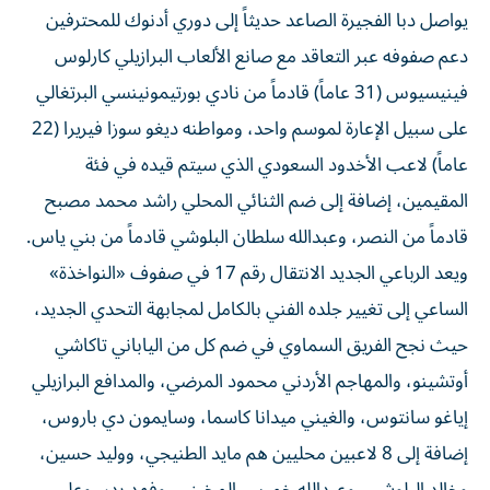
يواصل دبا الفجيرة الصاعد حديثاً إلى دوري أدنوك للمحترفين
دعم صفوفه عبر التعاقد مع صانع الألعاب البرازيلي كارلوس
فينيسيوس (31 عاماً) قادماً من نادي بورتيمونينسي البرتغالي
على سبيل الإعارة لموسم واحد، ومواطنه ديغو سوزا فيريرا (22
عاماً) لاعب الأخدود السعودي الذي سيتم قيده في فئة
المقيمين، إضافة إلى ضم الثنائي المحلي راشد محمد مصبح
قادماً من النصر، وعبدالله سلطان البلوشي قادماً من بني ياس.
ويعد الرباعي الجديد الانتقال رقم 17 في صفوف «النواخذة»
الساعي إلى تغيير جلده الفني بالكامل لمجابهة التحدي الجديد،
حيث نجح الفريق السماوي في ضم كل من الياباني تاكاشي
أوتشينو، والمهاجم الأردني محمود المرضي، والمدافع البرازيلي
إياغو سانتوس، والغيني ميدانا كاسما، وسايمون دي باروس،
إضافة إلى 8 لاعبين محليين هم مايد الطنيجي، ووليد حسين،