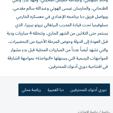
وخالد البلوشي، وعبدالله خميس المخيني، وفهد بدر، وعلي
الظنحاني، والحارسان عيسى الهوتي وعبدالله سالم مقدمي.
ويواصل فريق دبا برنامجه الإعدادي في معسكره الخارجي
بسلوفينيا تحت قيادة المدرب البرتغالي برونو بيريرا، الذي
يستمر حتى الثلاثين من الشهر الجاري، وتتخلله 4 مباريات ودية
قبل العودة إلى الدولة وخوض المرحلة الأخيرة من التحضيرات،
والتي تشهد أيضاً عدداً من المباريات المحلية قبل بدء مشوار
المواجهات الرسمية التي يستهلها «النواخذة» بمواجهة الشارقة
في افتتاحية دوري أدنوك للمحترفين.
دوري أدنوك للمحترفين
دبا الفجيرة
رياضة محلي
رياضة
/
رياضة الإمارات