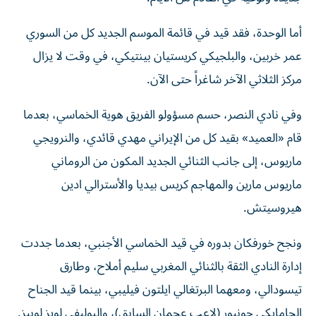
أما الوحدة، فقد قيد في قائمة الموسم الجديد كل من السوري
عمر خربين، والبلجيكي كريستيان بينتيكي، في وقت لا يزال
مركز الثلاثي الآخر شاغراً حتى الآن.
وفي نادي النصر، حسم مسؤولو الفريق هوية الخماسي، بعدما
قام «العميد» بقيد كل من الإيراني مهدي قائدي، والنرويجي
ماريوس، إلى جانب الثنائي الجديد المكون من الروماني
ماريوس مارين والمهاجم كريس بيديا والأسترالي ادين
هيروسيتش.
ونجح خورفكان بدوره في قيد الخماسي الأجنبي، بعدما جددت
إدارة النادي الثقة بالثنائي المغربي سليم أملاح، وطارق
تيسودالي، ومعهما البرتغالي ايلتون فيليبي، بينما قيد الجناح
الجامايكي جونيور (لاعب عجمان السابق)، والبوليفي لويز لوبيز.