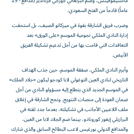
ماكسيموفيتش، وضم البرتغالي جورجي فرنانديز (مدافع - 29
عاماً) قادماً من الفتح السعودي.
وضرب فريق الشارقة بقوة في ميركاتو الصيف، بل استحقت
إدارة النادي الملكي نجومية الموسم «على الورق» بعد
التعاقدات التي قامت بها من أجل تدعيم تشكيلة الفريق
الأبيض.
وأبرم النادي الملكي، صفقة الموسم، حين جذب الهداف
التاريخي لنادي العين التوغولي لابا كودجو ليكون «جلاد الملك»
في الموسم الجديد الذي يتطلع إليه مسؤولو النادي من أجل
ضمان العودة إلى منصات التتويج. ونجح الشارقة في إغلاق
ملف اللاعبين الأجانب في تشكيلته، بعدما جدد ثقته في
البرازيلي إيغور كورونادو، بينما ضم الجلاد لابا من العين،
والمدافع الدولي بورغيس لاعب البطائح السابق والذي شارك