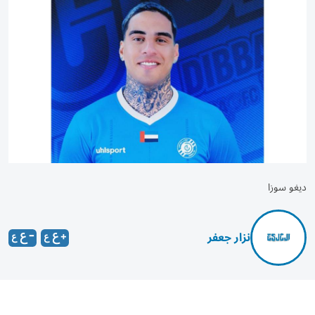
ديغو سوزا
نزار جعفر