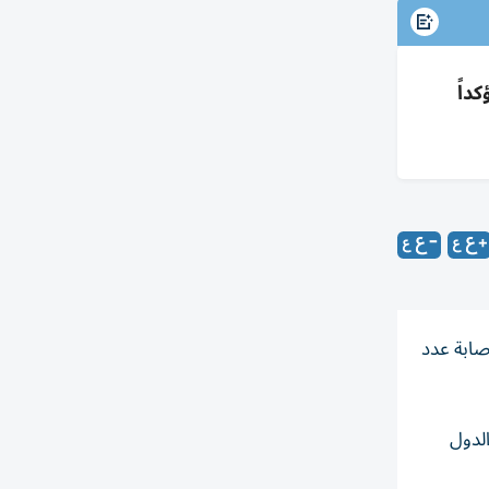
داً
صابة عدد
الدول