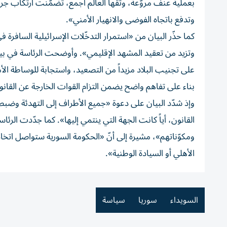
بعملية عنف مروّعة، وثّقها العالم أجمع، تضمّنت ارتكاب جرائ
وتدفع باتجاه الفوضى والانهيار الأمني».
كما حذّر البيان من «استمرار التدخّلات الإسرائيلية السافرة ف
وتزيد من تعقيد المشهد الإقليمي». وأوضحت الرئاسة في بيا
على تجنيب البلاد مزيداً من التصعيد، واستجابة للوساطة الأم
بناء على تفاهم واضح يضمن التزام القوات الخارجة عن القانون 
وإذ شدّد البيان على دعوة «جميع الأطراف إلى التهدئة وضبط 
القانون، أياً كانت الجهة التي ينتمي إليها». كما جدّدت الر
ومكوّناتهم»، مشيرة إلى أنّ «الحكومة السورية ستواصل اتخا
الأهلي أو السيادة الوطنية».
السويداء
سوريا
سياسة