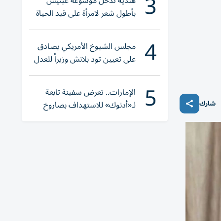
3
هندية تدخل موسوعة غينيس
بأطول شعر لامرأة على قيد الحياة
4
مجلس الشيوخ الأمريكي يصادق
على تعيين تود بلانش وزيراً للعدل
5
الإمارات.. تعرض سفينة تابعة
شارك
لـ«أدنوك» للاستهداف بصاروخ
أثناء عبورها «هرمز»