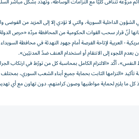
م مروّعة تتنافى كليّاً مع التزامات الوساطة، وتهدّد بشكل مباشر السلم
ي الشؤون الداخلية السورية، والتي لا تؤدي إلا إلى المزيد من الفوضى وال
نها أنّ قرار سحب القوات الحكومية من المحافظة مردّه «حرص الدولة 
ريكية - العربية لإتاحة الفرصة أمام جهود التهدئة في محافظة السويداء
بعدم اللجوء إلى الانتقام أو استخدام العنف ضدّ المدنيّين».
النفس»، أكّد «الالتزام الكامل بمحاسبة كل من تورّط في ارتكاب الجرا
ئاسة تأكيد «التزامها الثابت بحماية جميع أبناء الشعب السوري، بمختلف
ذ كل ما يلزم لحماية مواطنيها وصون كرامتهم، دون تهاون مع أي تهديد