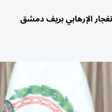
انفجار الإرهابي بريف دمشق