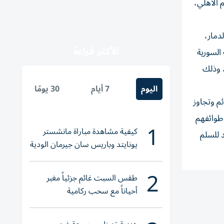
 الأهلي،
دمار،
الأكثر قراءة
السورية
، وذلك
اليوم
7 أيام
30 يومًا
ئم وتجاوز
 طوائفهم
1
كيفية مشاهدة مباراة مانشستر
 للسلم
يونايتد وباريس سان جيرمان الودية
والقنوات الناقلة
2
طقس السبت غائم جزئياً مغبر
أحياناً مع سحب ركامية