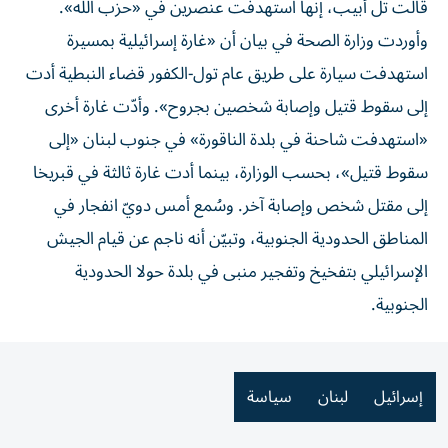
قالت تل أبيب، إنها استهدفت عنصرين في «حزب الله».
وأوردت وزارة الصحة في بيان أن «غارة إسرائيلية بمسيرة
استهدفت سيارة على طريق عام تول-الكفور قضاء النبطية أدت
إلى سقوط قتيل وإصابة شخصين بجروح». وأدّت غارة أخرى
«استهدفت شاحنة في بلدة الناقورة» في جنوب لبنان «إلى
سقوط قتيل»، بحسب الوزارة، بينما أدت غارة ثالثة في قبريخا
إلى مقتل شخص وإصابة آخر. وسُمع أمس دويّ انفجار في
المناطق الحدودية الجنوبية، وتبيّن أنه ناجم عن قيام الجيش
الإسرائيلي بتفخيخ وتفجير منبى في بلدة حولا الحدودية
الجنوبية.
إسرائيل
لبنان
سياسة