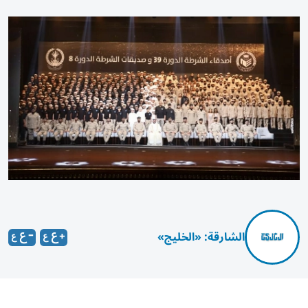
الشارقة: «الخليج»
شهد الشيخ ماجد بن سلطان بن صقر القاسمي، عضو المجلس