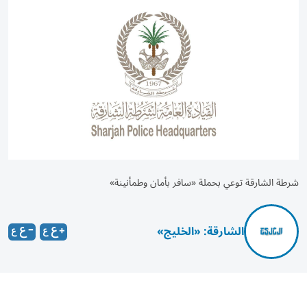
شرطة الشارقة توعي بحملة «سافر بأمان وطمأنينة»
الشارقة: «الخليج»