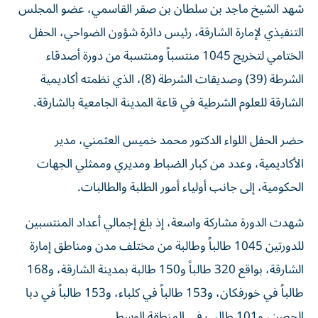
التنفيذي لإمارة الشارقة، رئيس دائرة شؤون الضواحي، الحفل
الختامي لتخريج 1045 منتسباً ومنتسبة من دورة أصدقاء
الشرطة (39) وصديقات الشرطة (8)، الذي نظمته أكاديمية
الشارقة للعلوم الشرطية في قاعة المدينة الجامعية بالشارقة.
حضر الحفل اللواء الدكتور محمد خميس العثمني، مدير
الأكاديمية، وعدد من كبار الضباط ومديري وممثلي الجهات
الحكومية، إلى جانب أولياء أمور الطلبة والطالبات.
شهدت الدورة مشاركة واسعة، إذ بلغ إجمالي أعداد المنتسبين
للدورتين 1045 طالباً وطالبة من مختلف مدن ومناطق إمارة
الشارقة، بواقع 320 طالباً و150 طالبة بمدينة الشارقة، و168
طالباً في خورفكان، و153 طالباً في كلباء، و153 طالباً في دبا
الحصن، و101 طالب في المنطقة الوسطى.