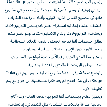
ويُخزّن اليورانيوم-233 منذ الأربعينيات في مختبر Oak Ridge
الوطني بولاية تينيسي الأمريكية، حيث كان يُستخدم في مشروع
مانهاتن لتصنيع القنابل الذرية الأولى. وأثناء إدارة هذه النفايات،
اكتشف العلماء إمكانية استخراج نظير نادر يسمى الثوريوم-229.
ويُستخدم الثوريوم-229 لإنتاج الأكتينيوم-225، وهو نظير مشع
يطلق جسيمات ألفا تهاجم الحمض النووي للخلايا السرطانية
وتدمّر الأورام دون الإضرار بالخلايا السليمة المجاورة.
ويعتبر هذا العلاج المتقدم فعالاً ضد عدة أنواع من السرطان،
منها سرطان البروستاتا والثدي والغدد الليمفاوية.
وتوضح سارة شايفر، مديرة مشروع تنظيف اليورانيوم في «Oak
Ridge»، أن هذا العلاج لم يعد فكرة مستقبلية، بل هو واقع يتم
تطبيقه الآن.
ويتميز العلاج بجسيمات ألفا الموجهة بدقته العالية وقلة آثاره
الجانبية مقارنة بالعلاجات التقليدية مثل الكيميائي. إذ تُستخدم