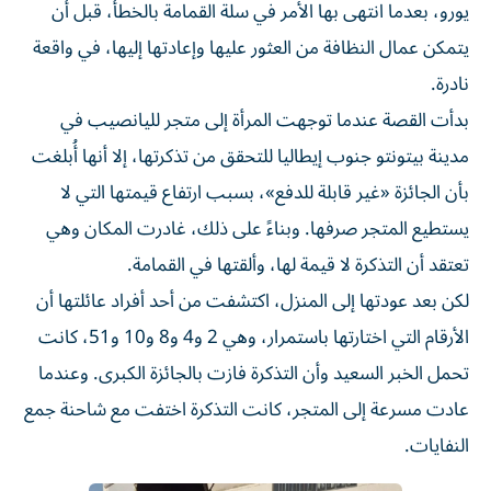
يورو، بعدما انتهى بها الأمر في سلة القمامة بالخطأ، قبل أن
يتمكن عمال النظافة من العثور عليها وإعادتها إليها، في واقعة
نادرة.
بدأت القصة عندما توجهت المرأة إلى متجر لليانصيب في
مدينة بيتونتو جنوب إيطاليا للتحقق من تذكرتها، إلا أنها أُبلغت
بأن الجائزة «غير قابلة للدفع»، بسبب ارتفاع قيمتها التي لا
يستطيع المتجر صرفها. وبناءً على ذلك، غادرت المكان وهي
تعتقد أن التذكرة لا قيمة لها، وألقتها في القمامة.
لكن بعد عودتها إلى المنزل، اكتشفت من أحد أفراد عائلتها أن
الأرقام التي اختارتها باستمرار، وهي 2 و4 و8 و10 و51، كانت
تحمل الخبر السعيد وأن التذكرة فازت بالجائزة الكبرى. وعندما
عادت مسرعة إلى المتجر، كانت التذكرة اختفت مع شاحنة جمع
النفايات.