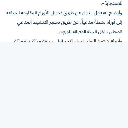
للاستجابة».
وأوضح: «يعمل الدواء عن طريق تحويل الأورام المقاومة للمناعة
إلى أورام نشطة مناعياً، عن طريق تحفيز التنشيط المناعي
المحلي داخل البيئة الدقيقة للورم».
وأضاف: «من المقرر إجراء التجربة في سبعة مراكز بالمملكة
المتحدة تستمر حتى يوليو 2032، مع التوسع لاحقاً إلى مواقع
أخرى في أوروبا، على أن تشمل 41 مريضاً تبلغ أعمارهم 16
عاماً فأكثر، سبق أن تلقوا خطاً علاجياً واحداً أو اثنين».
وأكد أن بدء التجربة يمثل خطوة مهمة لمرض يفتقر إلى
الخيارات العلاجية والتجارب السريرية، وأن النتائج الأولية للعلاج
مشجعة، ويأمل في توفير علاجات أكثر فاعلية لمرضى
السرطانات النادرة.