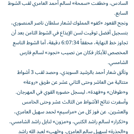
السادس، وخطفت «سمحة» لسالم أحمد العامري لقب الشوط
السابع.
ونجح القعود «كفو» المملوك لشعار سلطان ناصر المنصوري،
بتسجيل أفضل توقيت لسن الإيذاع في الشوط الثامن بعد أن
تجاوز خط النهاية، محققاً 6:07:34 دقيقة، أما الشوط التاسع
المخصص للأبكار فكان من نصيب «نجود» لسالم فارس
الشامسي.
وتألق شعار أحمد بالرشيد السويدي، وحصد لقب 3 أشواط
متتالية من العاشر وحتى الثاني عشر عن طريق «روعة»
و«طوفان» و«فهدة»، ليسجل حضوره القوي في المهرجان.
وأسفرت نتائج الأشواط من الثالث عشر وحتى الخامس
والعشرين، عن فوز كل من «مراسيم» لحمد سهيل العامري،
و«تكرار» لسالم راشد الكتبي، و«مزون» لنايل راشد الشامسي،
و«الحذرة» لسهيل سالم العامري، و«لهب» لعبد الله راشد