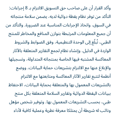
وأكد القرار أن على صاحب حق التسويق الالتزام بـ 8 إجراءات:
التأكد من توفر نظام يقظة دوائية لديه، يضمن سلامة منتجاته
في السوق، واتخاذ الإجراءات المناسبة عند الضرورة. والتأكد من
أن جميع المعلومات المرتبطة بتوازن المنافع والمخاطر للمنتج
الطبي، تُبلّغ إلى الوحدة التنظيمية، وفق الضوابط والشروط
الواردة في الدليل. وإنشاء نظام لجمع التقارير المتعلقة بالآثار
المعاكسة المشتبه فيها الخاصة بمنتجاته المتداولة، وتسجيلها
والإبلاغ عنها مع الالتزام بتشريعات حماية البيانات. ووضع
أنظمة لتتبع تقارير الآثار المعاكسة ومتابعتها مع الالتزام
بالتشريعات المعمول بها والمتعلقة بحماية البيانات، الاحتفاظ
ببيانات اليقظة الدوائية وتقارير السلامة المتعلقة بكل منتج
طبي، بحسب التشريعات المعمول بها. وتوفير شخص مؤهل
ونائب له شريطة أن يمتلكا معرفة نظرية وعملية كافية لأداء