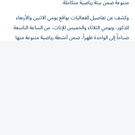
وكشف عن تفاصيل الفعاليات بواقع يومي الاثنين والأربعاء
للذكور، ويومي الثلاثاء والخميس للإناث، من الساعة التاسعة
صباحاً إلى الواحدة ظهراً، ضمن أنشطة رياضية متنوعة منها
التايكواندو، والجودو، والمصارعة، والملاكمة، والجوجيستو،
والليزر رن، والريشة الطائرة، والشطرنج، واليوغا الرياضية،
والقوس والسهم، والتجديف الأرضي «الروينج».(وام)
المقالة التالية