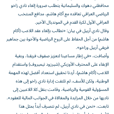
محافظتي دهوك والسليمانية يتطلب ضرورة إلغاء نادي زاخو
الرياضي العراقي تعاقده مع أكام هاشم، مدافع المنتخب
العراقي الأول لكرة القدم في المونديال الأخير.
وقال نادي أربيل في بيان: «️نطالب بإلغاء عقد اللاعب (أكام
هاشم) من أجل الحفاظ على الروح الرياضية والأخوة بين جماهير
فريقي أربيل وزاخو».
وأضافت، «في إطار مساعينا لتعزيز صفوف فريقنا، وبغية
الإبقاء على المحترف الأوزبكي (شيرزود تيميروف) واستقدام
اللاعب (أكام هاشم)، أردنا تحقيق استعداد أفضل لهذه المهمة
الوطنية، ولكن للأسف، لم تلتفت إدارة نادي زاخو إلى هذه
المسؤولية القومية والرياضية، وقامت بنقل كلا اللاعبين إلى
ناديها من خلال المزايدة والمغالاة في الجوانب المالية للعقود».
تابعت، «نحن في نادي أربيل، لم نتصرف أبداً بمثل هذا