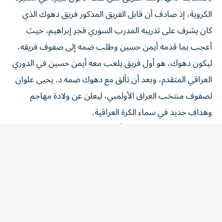
الكروية، إذ صادف أن قابل الفريق المذكور فريق دهوك الذي
كان يشرف على تدريبه المدرب السوري فجر إبراهيم، حيث
أعجب بما قدمه أيمن حسين وطلب ضمه إلى صفوف فريقه،
ليكون دهوك، هو أول فريق يلعب معه أيمن حسين في الدوري
العراقي المتقدم، وبعد أن تألق مع دهوك ضمه د. يحيى علوان
لصفوف منتخب العراق الأولمبي، ليعلن عن ولادة مهاجم
وهداف جديد في سماء الكرة العراقية.
بعد ذلك انتقل لفريق النفط،أحد فرق العاصمة العراقية بغداد،
ومنه توجه لتمثيل فريق الشرطة العراقي،وهو أول فريق
جماهيري عراقي يلعب معه،ومن الشرطة خاض تجربته
الاحترافية الأولى خارج الملاعب العراقية عندما احترف مع فريق
الصفاقسي التونسي، ومنه عاد للدوري العراقي، ولكن هذه المرة
مع فريق القوة الجوية، الذي فاز معه بلقبي الدوري والكأس،كما