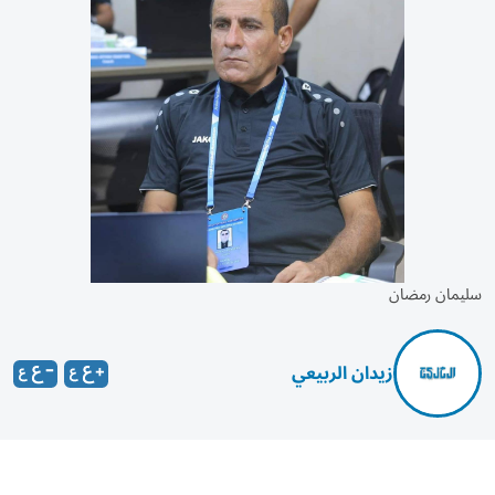
سليمان رمضان
زيدان الربيعي