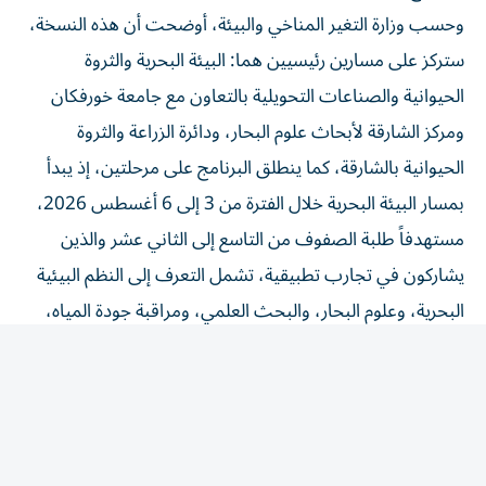
وحسب وزارة التغير المناخي والبيئة، أوضحت أن هذه النسخة،
ستركز على مسارين رئيسيين هما: البيئة البحرية والثروة
الحيوانية والصناعات التحويلية بالتعاون مع جامعة خورفكان
ومركز الشارقة لأبحاث علوم البحار، ودائرة الزراعة والثروة
الحيوانية بالشارقة، كما ينطلق البرنامج على مرحلتين، إذ يبدأ
بمسار البيئة البحرية خلال الفترة من 3 إلى 6 أغسطس 2026،
مستهدفاً طلبة الصفوف من التاسع إلى الثاني عشر والذين
يشاركون في تجارب تطبيقية، تشمل التعرف إلى النظم البيئية
البحرية، وعلوم البحار، والبحث العلمي، ومراقبة جودة المياه،
والاستزراع السمكي، إلى جانب التجارب المخبرية والزيارات
الميدانية والمشاريع العلمية، يليه مسار الثروة الحيوانية والأمن
الغذائي خلال الفترة من 17 إلى 20 من الشهر نفسه والمخصص
لطلبة الصفوف من السادس إلى الثامن، ويتيح للمشاركين
التعرف إلى منظومة الثروة الحيوانية والأمن الغذائي من خلال