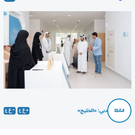
دبي: «الخليج»