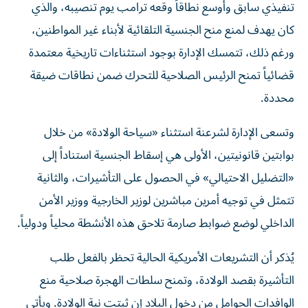
تنفيذي سابق وأوسع نطاقاً وقعه ترامب يوم تنصيبه، والذي
كان يهدف لمنع منح الجنسية التلقائية لأبناء غير المواطنين،
ورغم ذلك، تتمسك الإدارة بوجود استثناءات تاريخية معتمدة
قضائياً تمنح الرئيس الصلاحية للتحرك ضمن نطاقات ضيقة
محددة.
وتسعى الإدارة لشرعنة استثناء «سياحة الولادة» من خلال
بوابتين قانونيتين، الأولى هي إسقاط الجنسية استناداً إلى
«التضليل الاحتيالي» في الحصول على التأشيرات، والثانية
تتمثل في توجيه أمرين مباشرين لوزير الخارجية ووزير الأمن
الداخلي لوضع ضوابط صارمة تلاحق هذه الأنشطة محلياً ودولياً.
يُذكر أن التشريعات الأمريكية الحالية تحظر بالفعل طلب
التأشيرة بقصد الولادة، وتمنح سلطات الهجرة صلاحية منع
الوافدات الحوامل من دخول البلاد إن ثبتت نية الولادة. ويأتي