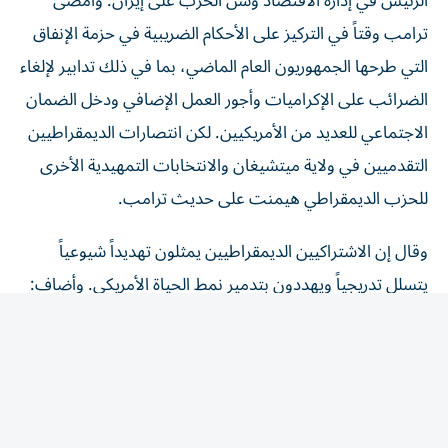
ترامب وقتاً في التركيز على الأحكام الضريبية في حزمة الإنفاق
التي طرحها الجمهوريون العام الماضي، بما في ذلك تدابير لإلغاء
الضرائب ‌على الإكراميات وأجور العمل الإضافي ودخل الضمان
الاجتماعي للعديد من الأمريكيين. لكن انتصارات الديمقراطيين
التقدميين في ولاية ميتشيغان والانتخابات التمهيدية الأخرى
للحزب الديمقراطي هيمنت على حديث ترامب.
وقال إن الاشتراكيين الديمقراطيين يمثلون تهديداً شيوعياً
يتسلل تدريجياً ويهددون بتدمير نمط الحياة الأمريكي. وأضاف:
«أعتقد أنه التهديد الأكبر». ولا يُعرّف أي من المرشحين
الديمقراطيين الفائزين في ميتشيغان نفسه بأنه اشتراكي
ديمقراطي، لكن بعض المرشحين التقدميين الذين حققوا
انتصارات في الانتخابات التمهيدية السابقة يفعلون ذلك.
وفي ظل تراجع شعبيته في استطلاعات الرأي، اشتكى ترامب