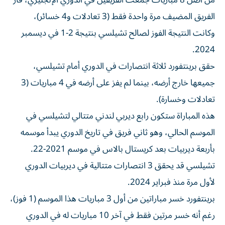
من أصل 8 مباريات جمعت الفريقين في الدوري الإنجليزي، فاز
الفريق المضيف مرة واحدة فقط (3 تعادلات و4 خسائر)،
وكانت النتيجة الفوز لصالح تشيلسي بنتيجة 2-1 في ديسمبر
2024.
حقق برينتفورد ثلاثة انتصارات في الدوري أمام تشيلسي،
جميعها خارج أرضه، بينما لم يفز على أرضه في 4 مباريات (3
تعادلات وخسارة).
هذه المباراة ستكون رابع ديربي لندني متتالي لتشيلسي في
الموسم الحالي، وهو ثاني فريق في تاريخ الدوري يبدأ موسمه
بأربعة ديربيات بعد كريستال بالاس في موسم 2021-22.
تشيلسي قد يحقق 3 انتصارات متتالية في ديربيات الدوري
لأول مرة منذ فبراير 2024.
برينتفورد خسر مباراتين من أول 3 مباريات هذا الموسم (1 فوز)،
رغم أنه خسر مرتين فقط في آخر 10 مباريات له في الدوري