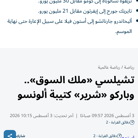
تريفوه تشالوباه إلى كومو مقابل 30 مليون يورو.
تايريك جورج إلى إيفرتون مقابل 21 مليون يورو.
أليخاندرو جارناتشو إلى أستون فيلا على سبيل الإعارة حتى نهاية
الموسم.
رياضة
/
رياضة عالمية
تشيلسي «ملك السوق»..
وباركو «شرير» كتيبة ألونسو
3 أغسطس 2026 09:57 صباحًا
|
آخر تحديث:
3 أغسطس 10:15 2026
دقائق القراءة - 2
دقائق القراءة - 2
استمع
شارك