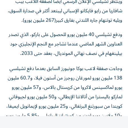
وينتظر تشيلسي الإعلان الرسمي أيضاً لصفقة اللاعب بيب
شافاريا من رايو فايكانو الإسباني ليبتعد أكثر في صدارة السوق،
ويليه توتنهام جاره اللندني بفارق كبير(267 مليون يورو).
ودفع تشيلسي 40 مليون يورو للحصول على باركو، الذي تصدر
العناوين الشهر الماضي عندما تشاجر مع النجم الإنجليزي جود
بيلينغهام في نصف نهائي المونديال، بعقد حتى 2033.
وجاءت صفقة لاعب بوكا جونيورز السابق بعدما دفع تشيلسي
138 مليون يورو لمورغان روجرز من أستون فيلا، و60.7 مليون
يورو لماكسينس لاكروا من كريستال بالاس، و57 مليون يورو
لماركو باليسترا من أتالانتا الإيطالي، و50 مليون يورو لجيوفاني
كويندا من سبورتنغ البرتغالي، و25 مليون يورو لإيمانويل ايميغا،
و10 ملايين يورو لدينر من كورنثيانز البرازيلي، و5.85 مليون يورو
للمخضرم داني ويليبيك من برايتون، و2.4 مليون يورو لداستان