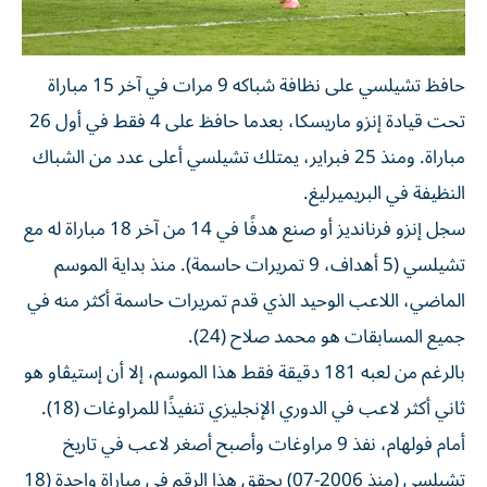
حافظ تشيلسي على نظافة شباكه 9 مرات في آخر 15 مباراة
تحت قيادة إنزو ماريسكا، بعدما حافظ على 4 فقط في أول 26
مباراة. ومنذ 25 فبراير، يمتلك تشيلسي أعلى عدد من الشباك
النظيفة في البريميرليغ.
سجل إنزو فرنانديز أو صنع هدفًا في 14 من آخر 18 مباراة له مع
تشيلسي (5 أهداف، 9 تمريرات حاسمة). منذ بداية الموسم
الماضي، اللاعب الوحيد الذي قدم تمريرات حاسمة أكثر منه في
جميع المسابقات هو محمد صلاح (24).
بالرغم من لعبه 181 دقيقة فقط هذا الموسم، إلا أن إستيڤاو هو
ثاني أكثر لاعب في الدوري الإنجليزي تنفيذًا للمراوغات (18).
أمام فولهام، نفذ 9 مراوغات وأصبح أصغر لاعب في تاريخ
تشيلسي (منذ 2006-07) يحقق هذا الرقم في مباراة واحدة (18