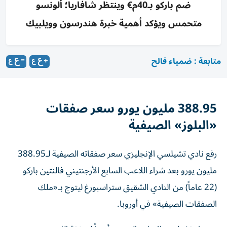
ضم باركو بـ40م€ وينتظر شافاريا؛ ألونسو
متحمس ويؤكد أهمية خبرة هندرسون وويلبيك
متابعة : ضمياء فالح
388.95 مليون يورو سعر صفقات
«البلوز» الصيفية
رفع نادي تشيلسي الإنجليزي سعر صفقاته الصيفية لـ388.95
مليون يورو بعد شراء اللاعب السابع الأرجنتيني فالنتين باركو
(22 عاماً) من النادي الشقيق ستراسبورغ ليتوج بـ«ملك
الصفقات الصيفية» في أوروبا.