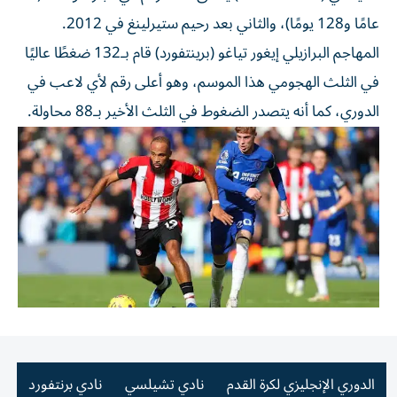
عامًا و128 يومًا)، والثاني بعد رحيم ستيرلينغ في 2012.
المهاجم البرازيلي إيغور تياغو (برينتفورد) قام بـ132 ضغطًا عاليًا
في الثلث الهجومي هذا الموسم، وهو أعلى رقم لأي لاعب في
الدوري، كما أنه يتصدر الضغوط في الثلث الأخير بـ88 محاولة.
الدوري الإنجليزي لكرة القدم
نادي تشيلسي
نادي برنتفورد