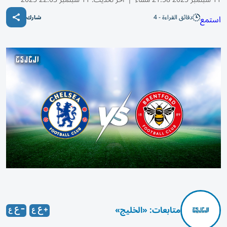
دقائق القراءة - 4
استمع
شارك
متابعات: «الخليج»