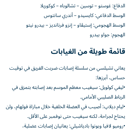
الدفاع: غوستو – توسين – تشالوباه – كوكوريلا
الوسط الدفاعي: كايسيدو – أندري سانتوس
الوسط الهجومي: إستيڤاو – إنزو فرنانديز – بيدرو نيتو
الهجوم: جواو بيدرو
قائمة طويلة من الغيابات
يعاني تشيلسي من سلسلة إصابات ضربت الفريق في توقيت
حساس، أبرزها:
•ليفي كولويل: سيغيب معظم الموسم بعد إصابته بتمزق في
الرباط الصليبي الأمامي.
•ليام ديلاپ: أصيب في العضلة الخلفية خلال مباراة فولهام، ولن
يحتاج لجراحة، لكنه سيغيب حتى نوفمبر على الأقل.
•روميو لافيا وبونوا بادياشيلي: يعانيان إصابات عضلية،