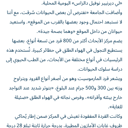
«لي ديرنيير نوفيل دالزاس» اليومية المحلية.
وأضافت الجامعة «نفترض أن بعض الحيوانات سُرقت، مع أننا
لا نستبعد احتمال وجود بعضها بالقرب من الموقع». واستعيد
حيوانان من داخل الموقع «وهما بصحة جيدة».
يضم مركز الأبحاث أكثر من 800 قرد من تسعة أنواع، بعضها
يستطيع التجول في الهواء الطلق في حظائر كبيرة. تُستخدم هذه
الرئيسيات في أنواع مختلفة من الأبحاث، من الطب الحيوي إلى
دراسة سلوك الحيوانات.
ويشعر قرد المارموسيت وهو من أصغر أنواع القرود ويتراوح
وزنه بين 300 و500 جرام عند البلوغ، «بتوتر شديد عند التواجد
خارج بيئته وأقرانه»، وفرص نجاته في الهواء الطلق «ضئيلة
للغاية».
وكانت القردة المفقودة تعيش في المركز ضمن إطار يُحاكي
ظروف غابات الأمازون المطيرة، بدرجة حرارة ثابتة تبلغ 28 درجة