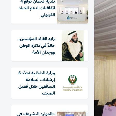
بلدية عجمان توقع 4
اتفاقيات لدعم الحياد
الكربوني
زايد القائد المؤسس..
خالدٌ في ذاكرة الوطن
ووجدان الأمة
وزارة الداخلية تحدّد 6
إرشادات لسلامة
السائقين خلال فصل
الصيف
«الموارد البشرية» في