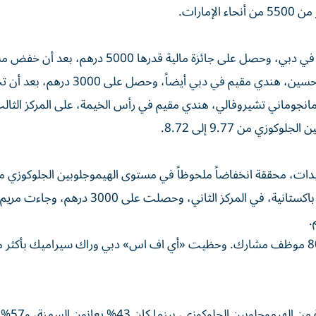
مارات.
في فئة التحدي البدني، فاز كارثيك أنبازهاجان، هندي، مقيم في دبي، وحصل على جائزة مالية قدرها 000
الهيموجلوبين الجلوكوزي لديه من 9.6 إلى 6.94. وتلاه جواد حسين، هندي مقيم في دبي أيضاً، وحص
وجلوبين الجلوكوزي من 7.34 إلى 6.17. ونال مانجوماني تشيروفالي، هندي مقيم في رأس الخيمة، على المركز الثا
إلى 6.47، وحصلت على 5000 درهم. وحلت سناء عباسي، باكستانية، في المركز الثاني، وحصلت ع
وبدأ أكثر من 95% من المشاركين 