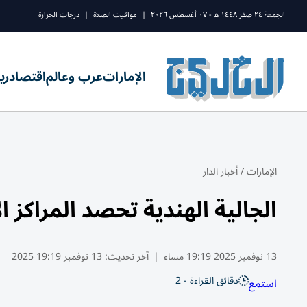
الجمعة ٢٤ صفر ١٤٤٨ ه - ٠٧ أغسطس ٢٠٢٦
|
مواقيت الصلاة
|
درجات الحرارة
الإمارات
عرب وعالم
اقتصاد
ري
الإمارات
/
أخبار الدار
الجالية الهندية تحصد المراكز
13 نوفمبر 2025 19:19 مساء
|
آخر تحديث:
13 نوفمبر 19:19 2025
دقائق القراءة - 2
استمع