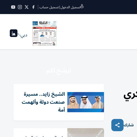
تسجيل الدخول
|
تسجيل حساب
دبي
--°
نرشح لكم
ري
الشيخ زايد.. مسيرة
صنعت دولة وألهمت
أمة
شارك