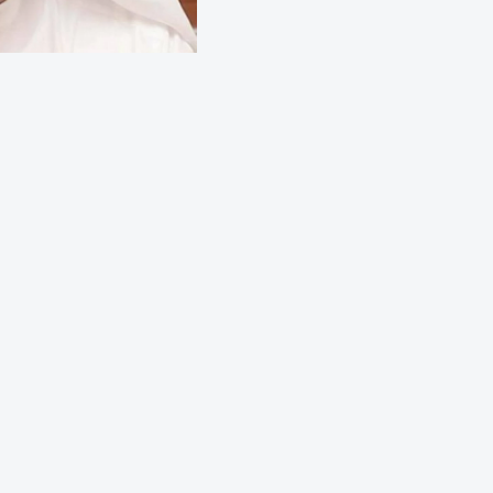
عبدالملك بن كايد: زايد أسس نهضة ووحّد الاتحاد