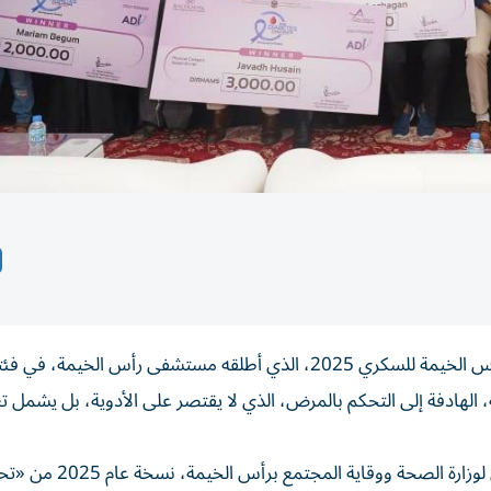
خطف فائزون من الجالية الهندية المراكز الأولى في تحدي رأس الخيمة للسكري 2025، الذي أطلقه مستشفى رأس الخيمة، ف
 بعد 12 أسبوعاً من المنافسة، الهادفة إلى التحكم بالمرض، الذي لا يقتصر على الأدوية، بل يشمل
ونظم مستشفى رأس الخيمة، بالتعاون مع المكتب التمثيلي لوزارة الصحة ووقاية المجتمع