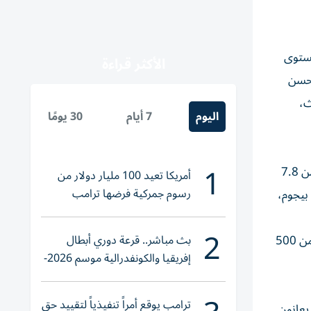
5 درهم، بعد أن خفض مستوى
الأكثر قراءة
ل على 3000 درهم، بعد أن تحسن
لث،
اليوم
7 أيام
30 يومًا
1
وتُوجت هوما بيجوم، هندية مقيمة في عجمان، في فئة السيدات، محققة انخفاضاً ملحوظاً في مستوى الهيموجلوبين الجلوكوزي من 7.8
أمريكا تعيد 100 مليار دولار من
رسوم جمركية فرضها ترامب
لى 3000 درهم، وجاءت مريم بيجوم،
2
بث مباشر.. قرعة دوري أبطال
وفي فئة تحدي الشركات، برزت «ستيفن روك» بأكثر من 800 موظف مشارك. وحظيت «أي اف اس» دبي وراك سيراميك بأكثر من 500
إفريقيا والكونفدرالية موسم 2026-
2027
ترامب يوقع أمراً تنفيذياً لتقييد حق
التحدي بمستويات مرتفعة من الهيموجلوبين الجلوكوزي، بينما كان 43% يعانون السمنة، و57% يعانون