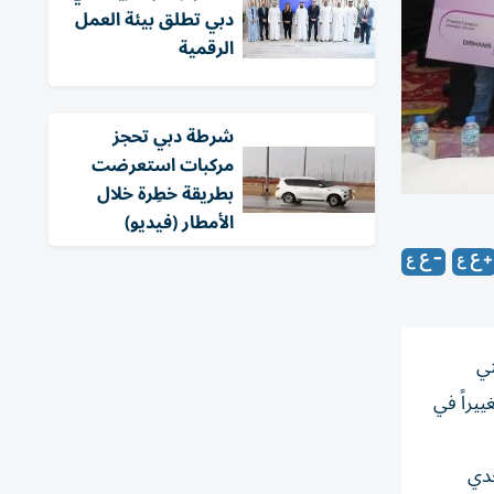
دبي تطلق بيئة العمل
الرقمية
شرطة دبي تحجز
مركبات استعرضت
بطريقة خطِرة خلال
الأمطار (فيديو)
ي فئتي
 تغييراً في
 برأس الخيمة، نسخة عام 2025 من «تحدي