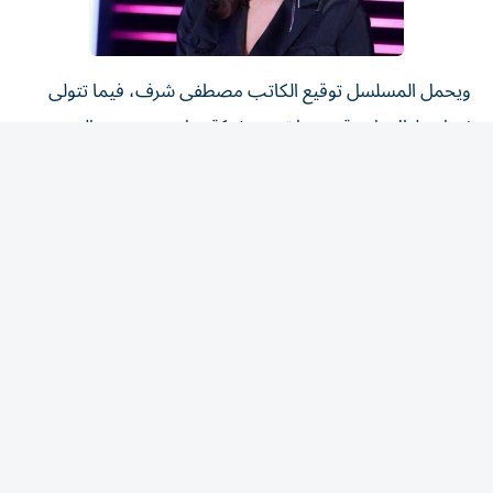
ويحمل المسلسل توقيع الكاتب مصطفى شرف، فيما تتولى
إخراجه ليال راجحة، بينما تنتجه شركة «رايز ستوديوز» التي
بدأت تحضيراتها للعمل تمهيدا لانطلاق التصوير وعرضه خلال
الفترة المقبلة.
ولا يقتصر العمل على بطليه محمود نصر وساشا دحدوح، بل
يضم أيضا نخبة من الممثلين، من بينهم عمار شلق، طلال
الجردي، دوجانا عيسى، في توليفة تجمع بين نجوم من سوريا
ولبنان، ضمن توجه متواصل لإنتاج أعمال عربية مشتركة
تستهدف جمهور المنصات والقنوات العربية.