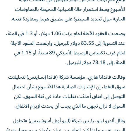
الأسبوع وسط استمرار حالة الضبابية المحيطة بالمفاوضات
الجارية حول تحديد السيطرة على مضيق هرمز ومعاودة فتحه.
وصعدت العقود الآجلة لخام برنت ‌1.06 دولار، أو 1.3 في المئة،
عند التسوية إلى 83.55 دولار للبرميل. وارتفعت العقود الآجلة
لخام ​غرب تكساس الوسيط الأمريكي 89 سنتاً، أو 1.15 في
المئة، إلى 78.18 دولار للبرميل.
وقالت فاندانا هاري، مؤسسة شركة (فاندا إنسايتس) لتحليلات
سوق النفط، إن الإشارات الصادرة هذا الأسبوع بشأن احتمال
التوصل ​إلى اتفاق أحدثت تقلبات حادة في ثقة السوق، لكن
السوق لا تزال تجهل ما الذي ‌يجب أن يحدث لإبرام الاتفاق.
وقال أندرو ليبو، رئيس شركة (ليبو أويل أسوشيتس) «تحاول
السوق تقييم ما إذا كان اتفاق بين إيران وعُمان سيسمح لسفينة