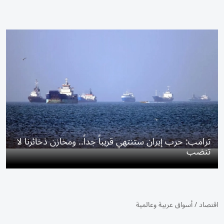
ترامب: حرب إيران ستنتهي قريباً جداً.. ومخازن ذخائرنا لا
تنضب
اقتصاد
/
أسواق عربية وعالمية