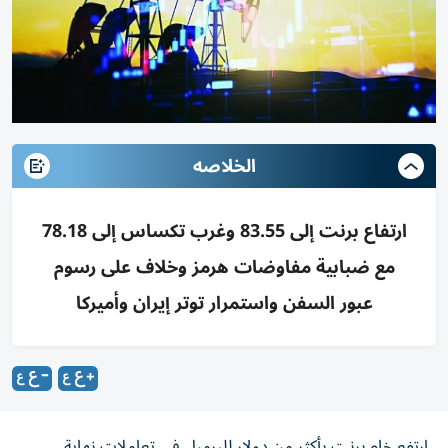
الخلاصه
ارتفاع برنت إلى 83.55 وغرب تكساس إلى 78.18
مع ضبابية مفاوضات هرمز وخلاف على رسوم
عبور السفن واستمرار توتر إيران وأميركا
ارتفع خام برنت بأكثر من دولار للبرميل في تعاملات نهاية