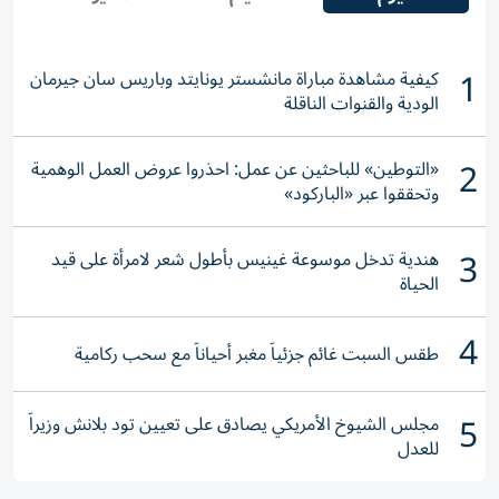
1
كيفية مشاهدة مباراة مانشستر يونايتد وباريس سان جيرمان
الودية والقنوات الناقلة
2
«التوطين» للباحثين عن عمل: احذروا عروض العمل الوهمية
وتحققوا عبر «الباركود»
3
هندية تدخل موسوعة غينيس بأطول شعر لامرأة على قيد
الحياة
4
طقس السبت غائم جزئياً مغبر أحياناً مع سحب ركامية
5
مجلس الشيوخ الأمريكي يصادق على تعيين تود بلانش وزيراً
للعدل