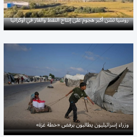
روسيا تشن أكبر هجوم على إنتاج النفط والغاز في أوكرانيا
وزراء إسرائيليون يطالبون برفض «خطة غزة»