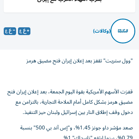
(وكالات)
"وول ستريت" تقفز بعد إعلان إيران فتح مضيق هرمز
قفزت الأسهم الأمريكية بقوة اليوم الجمعة، بعد إعلان إيران فتح
مضيق هرمز بشكل كامل أمام الملاحة التجارية، بالتزامن مع
دخول وقف إطلاق النار بين إسرائيل ولبنان حيز التنفيذ.
صعد مؤشر داو جونز 1.45%، و"إس آند بي 500" بنسبة
0.79%، بينما ارتفع "ناسداك" 1%.