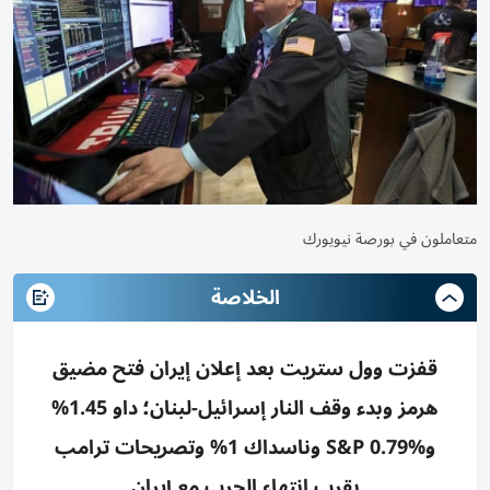
متعاملون في بورصة نيويورك
الخلاصة
قفزت وول ستريت بعد إعلان إيران فتح مضيق
هرمز وبدء وقف النار إسرائيل-لبنان؛ داو 1.45%
وS&P 0.79% وناسداك 1% وتصريحات ترامب
بقرب انتهاء الحرب مع إيران