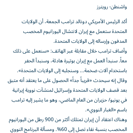
واشنطن- رويترز
أكد الرئيس الأمريكي دونالد ترامب الجمعة، أن الولايات
المتحدة ستعمل مع إيران لانتشال اليورانيوم ‌المخصب
المدفون وإرساله إلى الولايات المتحدة.
وأضاف ترامب خلال مقابلة عبر ​الهاتف: «سنعمل ⁠على ذلك
معاً. سنبدأ العمل مع إيران بوتيرة ‌هادئة، وسنبدأ الحفر
باستخدام آلات ضخمة... وسنجلبه إلى الولايات المتحدة».
وقال إنه سيحدث «قريباً جداً» الحصول على ما يعتقد أنه متبق
بعد قصف الولايات المتحدة ‌وإسرائيل لمنشآت نووية إيرانية
في يونيو/ حزيران من العام الماضي، ⁠وهو ما يشير إليه ترامب
باسم «الغبار النووي».
وهناك اعتقاد أن إيران تمتلك أكثر من 900 رطل من اليورانيوم
المخصب بنسبة نقاء تصل إلى 60%. ومسألة البرنامج النووي