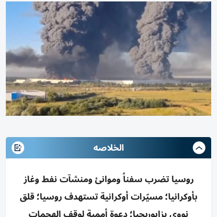
الخلاصه
روسيا تضرب سفناً وموانئ ومنشآت نفط وغاز
بأوكرانيا؛ مسيّرات أوكرانية تستهدف روسيا؛ قلق
نووي بزابوريجيا؛ دعوة أممية لوقف الهجمات