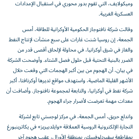
وميكولايف، التي تقوم بدور محوري في استقبال الإمدادات
العسكرية الغربية.
وقالت شركة نافتوجاز ‌الحكومية الأوكرانية للطاقة، أمس
الجمعة، ​إن روسيا شنت ‌غارات على سبع ‌منشآت لإنتاج النفط
والغاز في شرق أوكرانيا، ‌في محاولة لإلحاق أقصى ‌قدر من
الضرر بالبنية التحتية قبل حلول فصل الشتاء. وأوضحت الشركة
في بيان، أن الهجوم من ​بين ‌أكبر الهجمات التي وقعت ‌خلال
الأشهر القليلة الماضية، واستهدف مواقع تديرها ‌أوكرنافتا، أكبر
شركة ‌نفط في أوكرانيا، والتابعة ‌لمجموعة نافتوجاز. وأضافت أن
معدات مهمة تعرضت لأضرار ​جراء الهجوم.
واندلع حريق، أمس الجمعة، في مركز لوجستي تابع لشركة
التجارة الإلكترونية الروسية العملاقة «وايلدبيريز» في يكاترينبورغ
بمقاطعة سفيردلوفسك، بمنطقة الأورال، عقب هجوم آخر