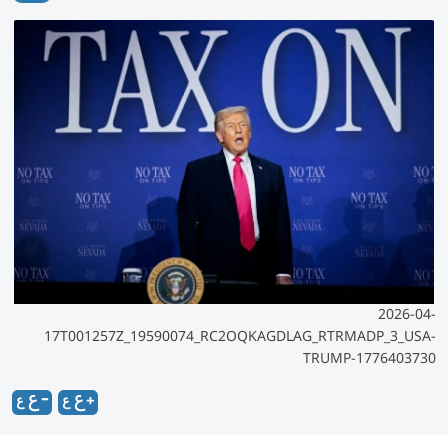
2026-04-
17T001257Z_19590074_RC2OQKAGDLAG_RTRMADP_3_USA-
TRUMP-1776403730