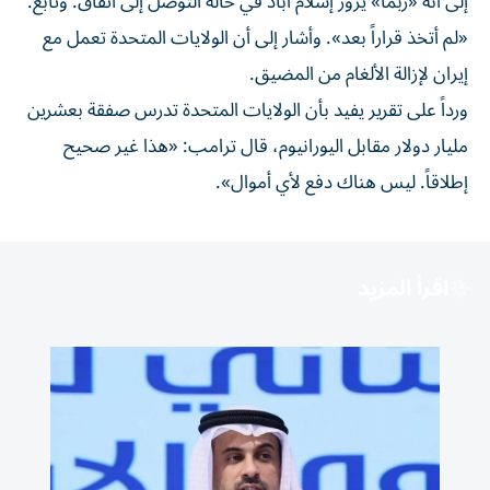
⁠إلى أنه «ربما» يزور إسلام آباد في حالة التوصل إلى اتفاق. وتابع:
«لم أتخذ قراراً بعد». وأشار إلى أن الولايات المتحدة تعمل مع
إيران لإزالة الألغام من ⁠المضيق.
ورداً على تقرير يفيد بأن الولايات المتحدة ​تدرس صفقة بعشرين
مليار دولار مقابل اليورانيوم، قال ترامب: «هذا غير صحيح
إطلاقاً. ليس هناك دفع لأي أموال».
اقرأ المزيد