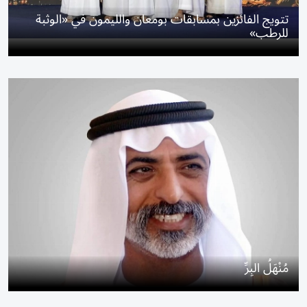
تتويج الفائزين بمسابقات بومعان والليمون في «الوثبة
للرطب»
مُنْهَلُ البِرِّ