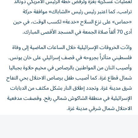
ترامب، كما اعتبر رئيس رئيس «الشاباك» موافقة حركة
«حماس» على نزع السلاح «خدعة» لكسب الوقت، في حين
أدى 70 ألفاً صلاة الجمعة في المسجد الأقصى المبارك.
وادّت الخروقات الإسرائيلية خلال الساعات الماضية إلى وفاة
فلسطيني متأثراً بجروحه في قصف إسرائيلي على خان يونس.
وأصيب اثنان من المواطنين بالرصاص في مخيم حلاوة بجباليا
شمال قطاع غزة. كما أصيب طفل برصاص الاحتلال بحي التفاح
شرق مدينة غزة. وتجدد إطلاق النار بشكل مكثف من الدبابات
الإسرائيلية في منطقة الشاكوش شمالي رفح. وقصفت مدفعية
الاحتلال شمال شرقي مدينة غزة.
من جهة أخرى، دعا وزراء إسرائيليون إلى استئناف الإبادة
الجماعية بحق الفلسطينيين في قطاع غزة، وإلى رفض «خريطة