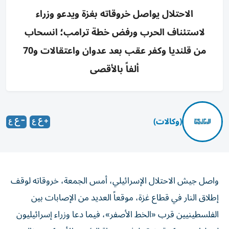
الاحتلال يواصل خروقاته بغزة ويدعو وزراء
لاستئناف الحرب ورفض خطة ترامب؛ انسحاب
من قلنديا وكفر عقب بعد عدوان واعتقالات و70
ألفاً بالأقصى
(وكالات)
واصل جيش الاحتلال الإسرائيلي، أمس الجمعة، خروقاته لوقف
إطلاق النار في قطاع غزة، موقعاً العديد من الإصابات بين
الفلسطينيين قرب «الخط الأصفر»، فيما دعا وزراء إسرائيليون
لعمليات عسكرية بغزة ولرفض خطة الرئيس الأمريكي دونالد