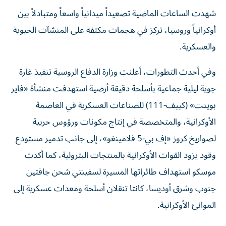
شهدت الساعات الماضية تصعيداً ميدانياً واسعاً ومتبادلاً بين
أوكرانياً وروسيا، تركز في هجمات مكثفة على المنشآت الحيوية
والعسكرية.
وفي أحدث التطورات، أعلنت وزارة الدفاع الروسية تنفيذ غارة
جوية ليلية جماعية بأسلحة دقيقة أرضية استهدفت منشأة «فاير
بوينت» (كييف-111) للصناعات العسكرية في العاصمة
الأوكرانية، والمتخصصة في إنتاج مكونات ورؤوس حربية
لصواريخ كروز «إف بي-5 فلامينغو»، إلى جانب تدمير مستودع
وقود يزود القوات الأوكرانية بالمنتجات البترولية، كما أكدت
موسكو استهداف طائراتها المسيرة لسفينتي شحن جافتين
جنوب وشرق أوديسا، كانتا تنقلان أسلحة ومعدات عسكرية إلى
الموانئ الأوكرانية.
قتلى وتدمير منازل