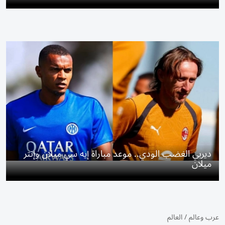
ديربي الغضب الودي.. موعد مباراة إيه سي ميلان وإنتر
ميلان
عرب وعالم
/
العالم