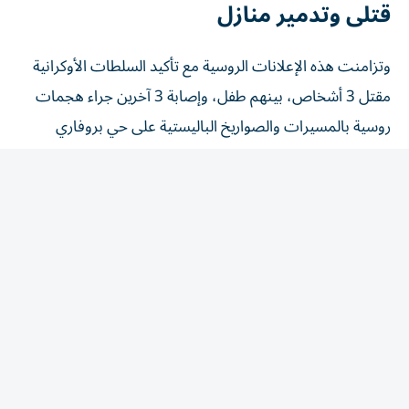
وتزامنت هذه الإعلانات الروسية مع تأكيد السلطات الأوكرانية
مقتل 3 أشخاص، بينهم طفل، وإصابة 3 آخرين جراء هجمات
روسية بالمسيرات والصواريخ الباليستية على حي بروفاري
بمنطقة كييف ومدينة دنيبرو.
ووفقاً لوكالة الأنباء الأوكرانية «أوكرينفورم»، أسفرت الهجمات
عن تدمير منازل سكنية ومنشأة صناعية في قرية بوخيفكا،
فضلاً عن اندلاع حرائق في مبان غير سكنية واشتعال خزانات
وقود في أحياء هولوسيفسكي وأوبولونسكي إثر الاستهداف
الروسي.
وأفاد رئيس بلدية ⁠كييف اليوم، باندلاع حرائق في منطقتين من
العاصمة الأوكرانية في ‌أعقاب انطلاق ‌إنذار من غارة جوية،