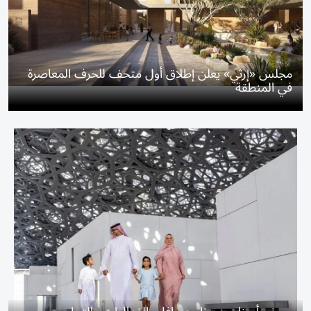
مجلس «إرثي» يعلن إطلاق أول متحف للحرف المعاصرة
في المنطقة