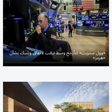
«وول ستريت» تتأرجح وسط ترقب لاتفاق وشيك بشأن
«هرمز»