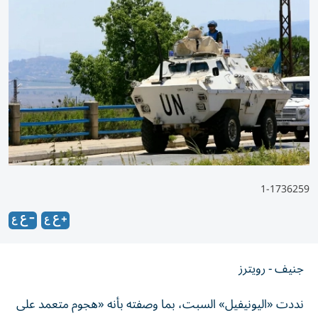
1-1736259
جنيف - رويترز
نددت ‌«اليونيفيل» السبت، بما ​وصفته ⁠بأنه «هجوم ‌متعمد على