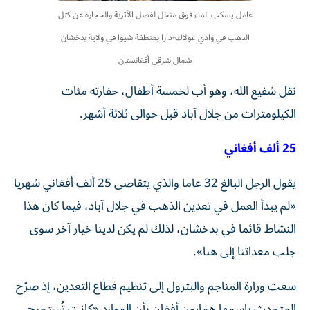
عامل يسكب الماء فوق منخل لفصل الأتربة والحجارة عن كتل
الذهب في وادي غولاك-دارا بمنطقة شيوا في ولاية بدخشان
شمال شرقي أفغانستان
نقل شفيع الله، وهو أب لخمسة أطفال، حفارته مئات
الكيلومترات من جلال آباد قبل حوالى ثلاثة أشهر.
25 ألف أفغاني
يقول الرجل البالغ 32 عاما والذي يتقاضى 25 ألف أفغاني شهريا
«لم يبدأ العمل في تعدين الذهب في جلال آباد، فيما كان هذا
النشاط قائما في بدخشان، لذلك لم يكن لدينا خيار آخر سوى
جلب معداتنا إلى هنا».
سعت وزارة المناجم والبترول إلى تنظيم قطاع التعدين، إذ صرّح
المتحدث باسمها همايون أفغان بأن الموارد «كانت تُستخرج