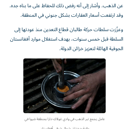
عن الذهب. وأشار إلى أنه رفض ذلك للحفاظ على ما بناه جده.
وقد ارتفعت أسعار العقارات بشكل جنوني في المنطقة.
وعزّزت سلطات حركة طالبان قطاع التعدين منذ عودتها إلى
السلطة قبل خمس سنوات، بهدف استغلال موارد أفغانستان
الجوفية الهائلة لتعزيز خزائن الدولة.
عامل يجمع تبر الذهب في وادي غولاك-دارا بمنطقة شيوا في
ولاية بدخشان شمال شرقي أفغانستان