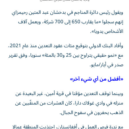
ويقول رئيس دائرة المناجم في بدخشان عبد المتين رحيمزاي
إنهم سجلوا «ما يقارب 650 إلى 700 شركة، ويعمل آلاف
الأشخاص يدويا».
وأفاد البنك الدولي بتوقيع مئات عقود التعدين منذ عام 2021،
مع «نمو حقيقي يتراوح بين 25 و30 بالمئة» سنويا، وفق تقرير
صدر في أيار/مايو.
«أفضل من أي شيء آخر»
وبينما توقف التعدين مؤقتا في قرية أمين، غير البعيدة عن
منزله في وادي غولاك دارا، كان العشرات من المنقّبين عن
الذهب يحفرون في سفوح الجبال.
مع ندرة فرص العمل في أفغانستان، اجتذبت المنطقة عمالا