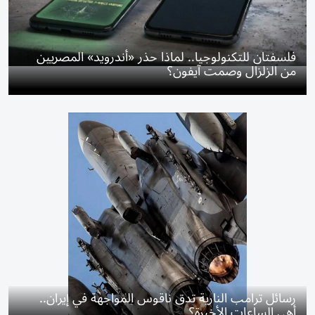
فلسفتان للتكنولوجيا.. لماذا حذر «أندرويد» المصريين
من الزلزال وصمت آيفون؟
رسائل ترامب النارية تدق ناقوس المواجهة في إيران..
أهي الساعات الأخيرة؟