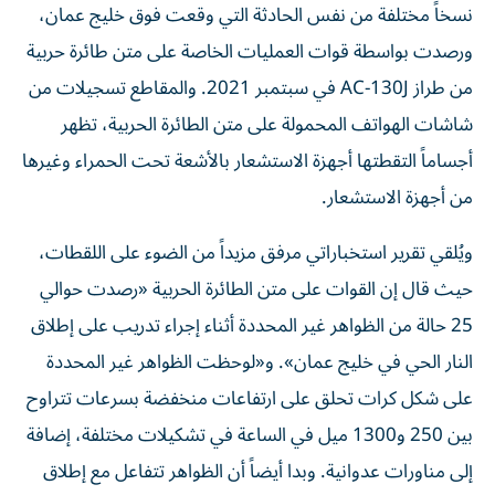
نسخاً مختلفة من نفس الحادثة التي وقعت فوق خليج عمان،
ورصدت بواسطة قوات العمليات الخاصة على متن طائرة حربية
من طراز AC-130J في سبتمبر 2021. والمقاطع تسجيلات من
شاشات الهواتف المحمولة على متن الطائرة الحربية، تظهر
أجساماً التقطتها أجهزة الاستشعار بالأشعة تحت الحمراء وغيرها
من أجهزة الاستشعار.
ويُلقي تقرير استخباراتي مرفق مزيداً من الضوء على اللقطات،
حيث قال إن القوات على متن الطائرة الحربية «رصدت حوالي
25 حالة من الظواهر غير المحددة أثناء إجراء تدريب على إطلاق
النار الحي في خليج عمان». و«لوحظت الظواهر غير المحددة
على شكل كرات تحلق على ارتفاعات منخفضة بسرعات تتراوح
بين 250 و1300 ميل في الساعة في تشكيلات مختلفة، إضافة
إلى مناورات عدوانية. وبدا أيضاً أن الظواهر تتفاعل مع إطلاق