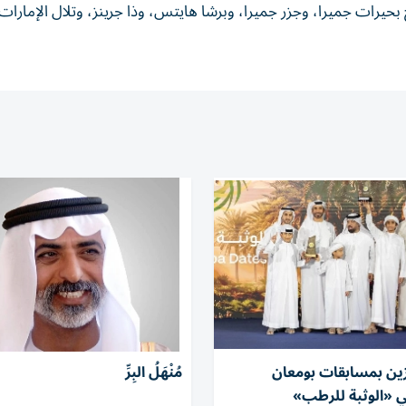
 بحيرات جميرا، وجزر جميرا، وبرشا هايتس، وذا جرينز، وتلال الإمارات،
ئزين بمسابقات بومعان
مُنْهَلُ البِرِّ
ي «الوثبة للرطب»