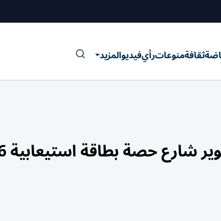
اضة
ثقافة
منوعات
رأي
فيديو
المزيد
«طرق دبي» تفتتح مشرو