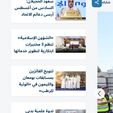
سعود الحجيلان:
شارك
السادس من أغسطس
أرسى دعائم الاتحاد
«الشؤون الإسلامية»
تنظم 3 مختبرات
ابتكارية لتطوير خدماتها
تتويج الفائزين
بمسابقات بومعان
والليمون في «الوثبة
للرطب»
ندوة علمية بدبي