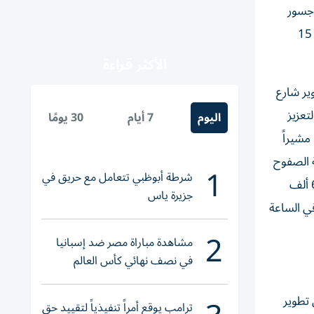
وجسور
التقاطعات، ويسهم المشروع في توفّير حركة مرورية انسيابية بين شارعي الشيخ زايد والخيل في الاتجاهين، وخفض زمن الرحلة من 15
الأكثر قراءة
ير شارع
تعزيز
اليوم
7 أيام
30 يومًا
مشيراً
ة الصفوح
1
شرطة أبوظبي تتعامل مع حريق في
الثانية، ومنطقة البرشاء السكنية، وقرية جميرا الدائرية، ويُتوقع أن يصل عدد سكان المناطق التي يخدمها المشروع إلى أكثر من 640 ألف
جزيرة ياس
كبة في الساعة في الاتجاهين، إلى 16 ألف مركبة في الساعة
2
مشاهدة مباراة مصر ضد إسبانيا
في نصف نهائي كأس العالم
لناشئات اليد 2026
 مع شارع الخيل بطول 4.5 كم، ويتضمن تطوير
ترامب يوقع أمراً تنفيذياً لتقييد حق