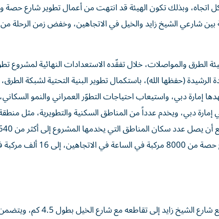
كل اتجاه، وبذلك تكون الهيئة قد انتهت من أعمال تطوير شارع حصة 
ئة الطرق والمواصلات، خلال تفقّده الاستعدادات النهائية لمشروع تطو
 الرشيدة (حفظها الله)، باستكمال تطوير البنية التحتية لشبكة الطرق، ل
هدها إمارة دبي، واستيعاب احتياجات التطوّر العمراني والنمو السكاني، 
ي إمارة دبي، ويخدم عدداً من المناطق السكنية والتطويرية، مثل منطق
نسمة عام 2030، ويسهم في زيادة الطاقة الاستيعابية لشارع حصة من 8000 مر
وقال الطاير: «يمتد مشروع تطوير شارع حصة، من تقاطعه مع شارع الشيخ زايد إلى تقاطعه