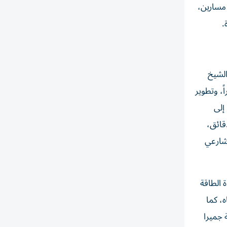
سعة مسارين،
.
الشيخ
يتضمن تطوير ثلاثة تقاطعات رئيسة، عبر تنفيذ جسور بطول 8835 متراً ونفق بطول 480 متراً، وتطوير
 مركبة في الساعة، إلى
 من 24 دقيقة إلى خمس دقائق،
ين شارعي
 الطاقة
ساعة في كل اتجاه، كما
ة، أهمها قرية جميرا