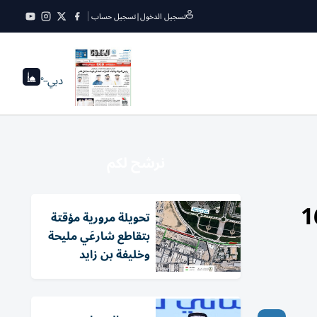
تسجيل الدخول
|
تسجيل حساب
دبي
--°
نرشح لكم
ع تطوير شارع حصة بطاقة استيعابية 16
تحويلة مرورية مؤقتة
بتقاطع شارعَي مليحة
وخليفة بن زايد