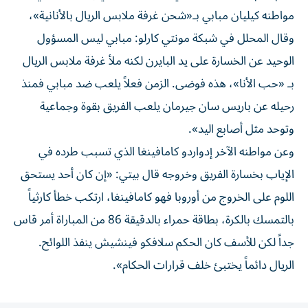
مواطنه كيليان مبابي بـ«شحن غرفة ملابس الريال بالأنانية»،
وقال المحلل في شبكة مونتي كارلو: مبابي ليس المسؤول
الوحيد عن الخسارة على يد البايرن لكنه ملأ غرفة ملابس الريال
بـ «حب الأنا»، هذه فوضى. الزمن فعلاً يلعب ضد مبابي فمنذ
رحيله عن باريس سان جيرمان يلعب الفريق بقوة وجماعية
وتوحد مثل أصابع اليد».
وعن مواطنه الآخر إدواردو كامافينغا الذي تسبب طرده في
الإياب بخسارة الفريق وخروجه قال بيتي: «إن كان أحد يستحق
اللوم على الخروج من أوروبا فهو كامافينغا، ارتكب خطأ كارثياً
بالتمسك بالكرة، بطاقة حمراء بالدقيقة 86 من المباراة أمر قاس
جداً لكن للأسف كان الحكم سلافكو فينشيش ينفذ اللوائح.
الريال دائماً يختبئ خلف قرارات الحكام».