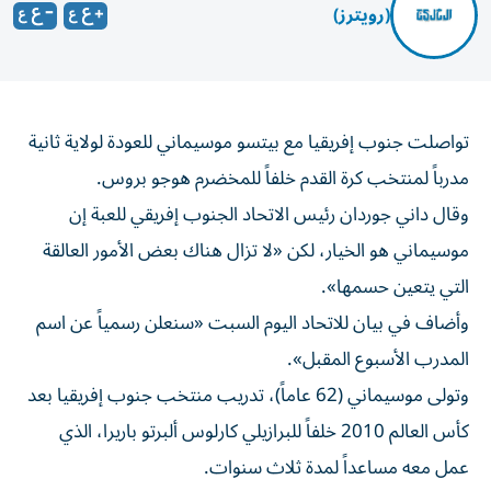
(رويترز)
تواصلت جنوب إفريقيا مع بيتسو موسيماني للعودة لولاية ثانية
مدرباً لمنتخب كرة القدم خلفاً للمخضرم هوجو ‌بروس.
وقال داني جوردان رئيس الاتحاد الجنوب إفريقي للعبة إن
موسيماني هو ​الخيار، لكن «لا ⁠تزال هناك بعض الأمور العالقة
التي يتعين حسمها».
وأضاف ‌في بيان للاتحاد اليوم ‌السبت «سنعلن رسمياً عن اسم
المدرب الأسبوع المقبل».
وتولى موسيماني (62 عاماً)، تدريب منتخب جنوب إفريقيا بعد
كأس العالم 2010 خلفاً للبرازيلي كارلوس ألبرتو باريرا، ‌الذي
عمل معه مساعداً لمدة ثلاث سنوات.
لكن موسيماني أقيل في منتصف ⁠2012 بعد بداية مخيبة في