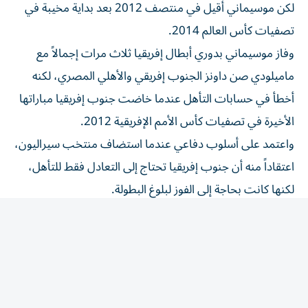
تصفيات كأس العالم 2014.
وفاز موسيماني بدوري أبطال إفريقيا ثلاث مرات إجمالاً مع
ماميلودي صن داونز الجنوب إفريقي والأهلي المصري، لكنه
أخطأ في حسابات التأهل عندما خاضت جنوب إفريقيا مباراتها
الأخيرة في تصفيات كأس الأمم الإفريقية 2012.
واعتمد على أسلوب ​دفاعي عندما استضاف منتخب سيراليون،
اعتقاداً منه أن جنوب إفريقيا ‌تحتاج إلى التعادل فقط للتأهل،
لكنها كانت بحاجة إلى الفوز لبلوغ البطولة.
واحتفل هو ولاعبوه بالرقص بعد المباراة قبل أن يتم إبلاغهم
بأنهم ⁠أساؤوا فهم اللوائح التي تمنح الأفضلية لنتائج المواجهات
المباشرة على فارق الأهداف.
وتجاوز موسيماني تلك الهفوة وقاد صن داونز إلى لقب دوري
أبطال إفريقيا في ​2016، ‌ثم تولى تدريب الأهلي في 2020،