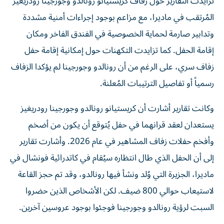
تزايدت التقارير حول زفاف كريستيانو رونالدو وجورجينا رودريغيز
المُرتقب في ماديرا، مع مزاعم بوجود إجراءات أمنية مشددة
وتدابير صارمة لحماية الخصوصية في الفندق الفاخر ومكان
إقامة الحفل. كما تزايدت التكهنات حول إمكانية إقامة حفل
زفاف سري، على الرغم من أن رونالدو وجورجينا لم يؤكدا الزفاف
رسمياً أو تفاصيل الترتيبات المُعلنة.
وكانت تقارير أشارت أن كريستيانو رونالدو وجورجينا رودريغيز
يستعدان لعقد قرانهما في حفل يُتوقع أن يكون من أضخم
وأفخم حفلات زفاف المشاهير في عام 2026. وأشارت تقارير
إلى أن الحفل الذي طال انتظاره سيُقام في كاتدرائية فونشال في
ماديرا، الجزيرة التي وُلد ونشأ فيها رونالدو، وقد تم حجز القاعة
لاستيعاب حوالي 800 ضيف. لكن الأشخاص الذين حضروا
السبت لرؤية رونالدو وجورجينا فوجئوا بوجود عروسين آخرين.